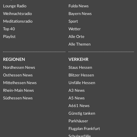
Lounge Radio
Fulda News
Weihnachtsradio
Bayern News
Meditationsradio
Sport
Top 40
Wetter
Playlist
Alle Orte
Alle Themen
REGIONEN
VERKEHR
Nordhessen News
Staus Hessen
Osthessen News
Blitzer Hessen
Mittelhessen News
Unfälle Hessen
Rhein-Main News
A3 News
Südhessen News
A5 News
A661 News
Günstig tanken
Parkhäuser
Flugplan Frankfurt
Schulausfälle