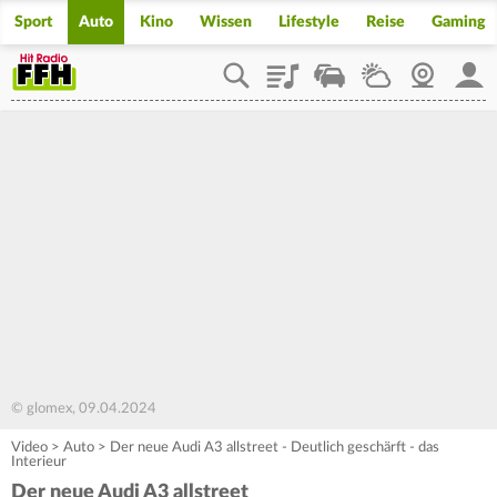
Sport
Auto
Kino
Wissen
Lifestyle
Reise
Gaming
Playlist
Staupilot
Wetter
Webcam
Mein
© glomex, 09.04.2024
Video
>
Auto
>
Der neue Audi A3 allstreet - Deutlich geschärft - das
Interieur
Der neue Audi A3 allstreet