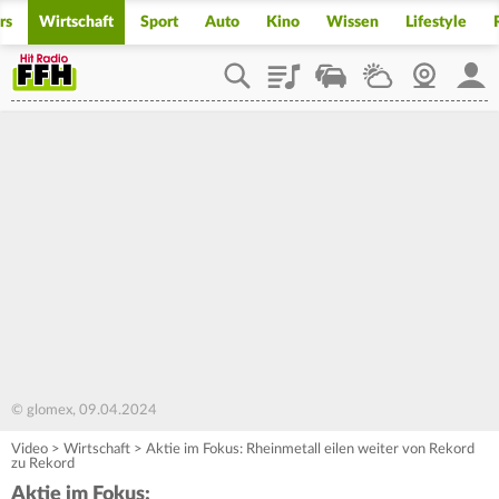
rs
Wirtschaft
Sport
Auto
Kino
Wissen
Lifestyle
Playlist
Staupilot
Wetter
Webcam
Mein
© glomex, 09.04.2024
Video
>
Wirtschaft
>
Aktie im Fokus: Rheinmetall eilen weiter von Rekord
zu Rekord
Aktie im Fokus: