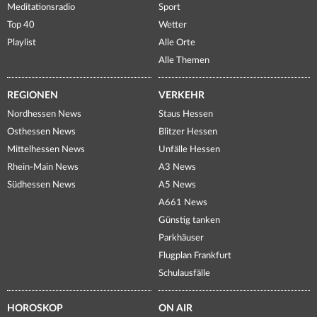
Meditationsradio
Sport
Top 40
Wetter
Playlist
Alle Orte
Alle Themen
REGIONEN
VERKEHR
Nordhessen News
Staus Hessen
Osthessen News
Blitzer Hessen
Mittelhessen News
Unfälle Hessen
Rhein-Main News
A3 News
Südhessen News
A5 News
A661 News
Günstig tanken
Parkhäuser
Flugplan Frankfurt
Schulausfälle
HOROSKOP
ON AIR