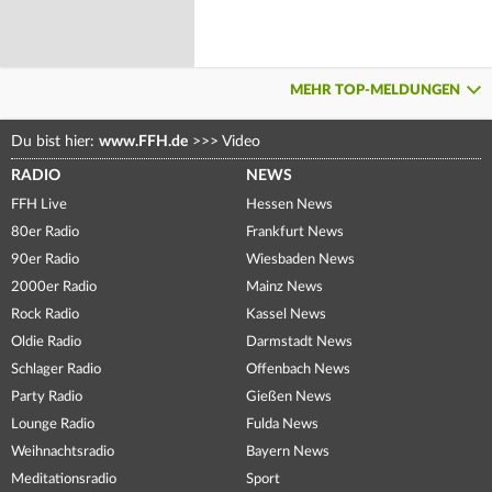
MEHR TOP-MELDUNGEN
Du bist hier:
www.FFH.de
>>>
Video
RADIO
NEWS
FFH Live
Hessen News
80er Radio
Frankfurt News
90er Radio
Wiesbaden News
2000er Radio
Mainz News
Rock Radio
Kassel News
Oldie Radio
Darmstadt News
Schlager Radio
Offenbach News
Party Radio
Gießen News
Lounge Radio
Fulda News
Weihnachtsradio
Bayern News
Meditationsradio
Sport