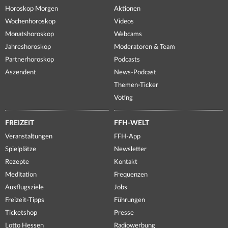
Horoskop Morgen
Aktionen
Wochenhoroskop
Videos
Monatshoroskop
Webcams
Jahreshoroskop
Moderatoren & Team
Partnerhoroskop
Podcasts
Aszendent
News-Podcast
Themen-Ticker
Voting
FREIZEIT
FFH-WELT
Veranstaltungen
FFH-App
Spielplätze
Newsletter
Rezepte
Kontakt
Meditation
Frequenzen
Ausflugsziele
Jobs
Freizeit-Tipps
Führungen
Ticketshop
Presse
Lotto Hessen
Radiowerbung