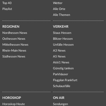
Top 40
Wetter
Playlist
Alle Orte
Alle Themen
REGIONEN
VERKEHR
Nordhessen News
Staus Hessen
Osthessen News
Blitzer Hessen
Mittelhessen News
Unfälle Hessen
Rhein-Main News
A3 News
Südhessen News
A5 News
A661 News
Günstig tanken
Parkhäuser
Flugplan Frankfurt
Schulausfälle
HOROSKOP
ON AIR
Horoskop Heute
Sendungen