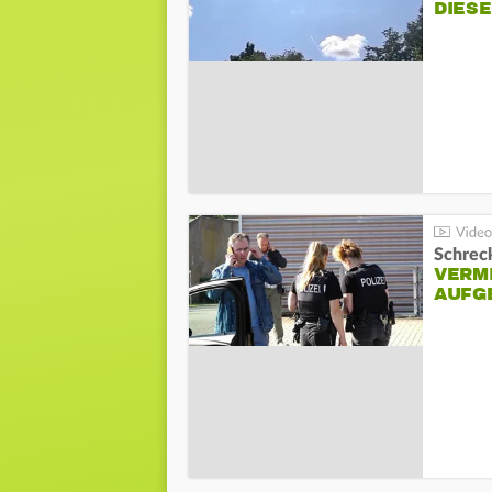
DIES
Schreck
VERM
AUFG