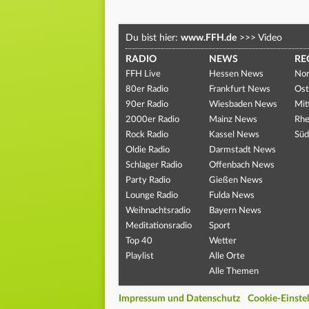
Du bist hier:
www.FFH.de
>>>
Video
RADIO
NEWS
RE
FFH Live
Hessen News
Nor
80er Radio
Frankfurt News
Ost
90er Radio
Wiesbaden News
Mit
2000er Radio
Mainz News
Rhe
Rock Radio
Kassel News
Süd
Oldie Radio
Darmstadt News
Schlager Radio
Offenbach News
Party Radio
Gießen News
Lounge Radio
Fulda News
Weihnachtsradio
Bayern News
Meditationsradio
Sport
Top 40
Wetter
Playlist
Alle Orte
Alle Themen
Impressum und Datenschutz
Cookie-Einste