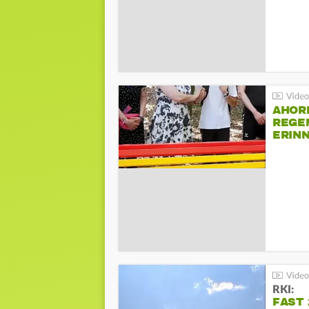
AHOR
REGE
ERIN
BEIM 
RKI:
FAST 