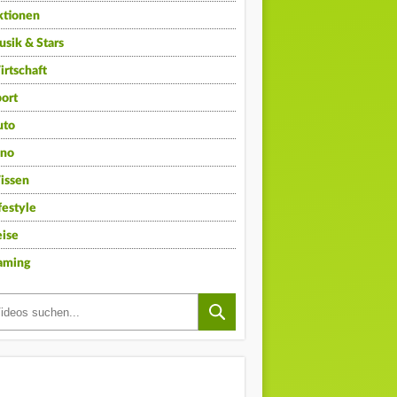
ktionen
sik & Stars
rtschaft
ort
uto
ino
issen
festyle
ise
aming