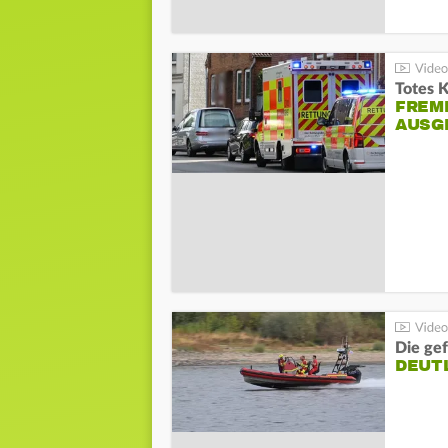
Totes 
FREM
AUSG
Die gef
DEUT