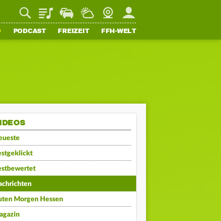
Playlist
Staupilot
Wetter
Webcam
Mein FFH
O
PODCAST
FREIZEIT
FFH-WELT
IDEOS
eueste
stgeklickt
estbewertet
achrichten
uten Morgen Hessen
agazin