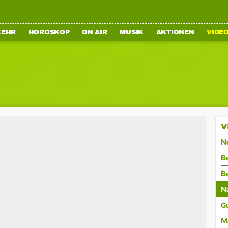
KEHR
HOROSKOP
ON AIR
MUSIK
AKTIONEN
VIDE
V
N
Be
B
N
G
M