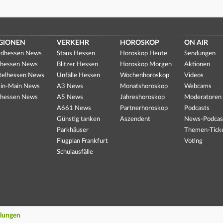
GIONEN
VERKEHR
HOROSKOP
ON AIR
dhessen News
Staus Hessen
Horoskop Heute
Sendungen
hessen News
Blitzer Hessen
Horoskop Morgen
Aktionen
telhessen News
Unfälle Hessen
Wochenhoroskop
Videos
in-Main News
A3 News
Monatshoroskop
Webcams
hessen News
A5 News
Jahreshoroskop
Moderatoren
A661 News
Partnerhoroskop
Podcasts
Günstig tanken
Aszendent
News-Podcas
Parkhäuser
Themen-Tick
Flugplan Frankfurt
Voting
Schulausfälle
llungen