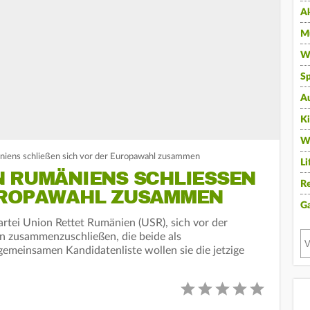
A
Mu
Wi
Sp
A
K
W
niens schließen sich vor der Europawahl zusammen
Li
 RUMÄNIENS SCHLIESSEN S
Re
ROPAWAHL ZUSAMMEN
G
artei Union Rettet Rumänien (USR), sich vor der
n zusammenzuschließen, die beide als
 gemeinsamen Kandidatenliste wollen sie die jetzige