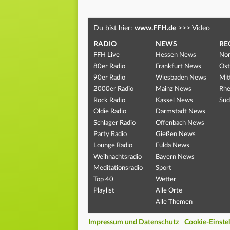
Du bist hier:
www.FFH.de
>>>
Video
RADIO
NEWS
RE
FFH Live
Hessen News
Nor
80er Radio
Frankfurt News
Ost
90er Radio
Wiesbaden News
Mit
2000er Radio
Mainz News
Rhe
Rock Radio
Kassel News
Süd
Oldie Radio
Darmstadt News
Schlager Radio
Offenbach News
Party Radio
Gießen News
Lounge Radio
Fulda News
Weihnachtsradio
Bayern News
Meditationsradio
Sport
Top 40
Wetter
Playlist
Alle Orte
Alle Themen
Impressum und Datenschutz
Cookie-Einste