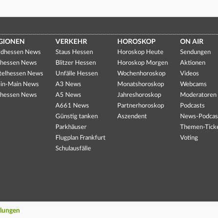
GIONEN
VERKEHR
HOROSKOP
ON AIR
dhessen News
Staus Hessen
Horoskop Heute
Sendungen
hessen News
Blitzer Hessen
Horoskop Morgen
Aktionen
telhessen News
Unfälle Hessen
Wochenhoroskop
Videos
in-Main News
A3 News
Monatshoroskop
Webcams
hessen News
A5 News
Jahreshoroskop
Moderatoren
A661 News
Partnerhoroskop
Podcasts
Günstig tanken
Aszendent
News-Podcas
Parkhäuser
Themen-Tick
Flugplan Frankfurt
Voting
Schulausfälle
llungen