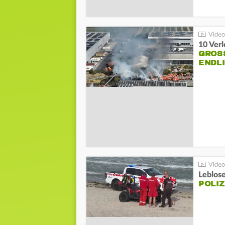
10 Ver
GROSS
NDLI
Leblos
POLIZ