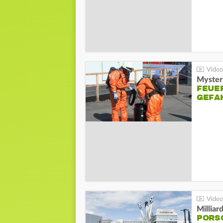
Mysteri
FEUE
GEFA
Millia
PORSC