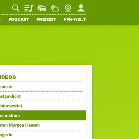
Playlist
Staupilot
Wetter
Webcam
Mein FFH
O
PODCAST
FREIZEIT
FFH-WELT
IDEOS
eueste
stgeklickt
estbewertet
achrichten
uten Morgen Hessen
agazin