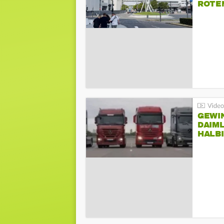
ROTE
GEWI
DAIM
HALB