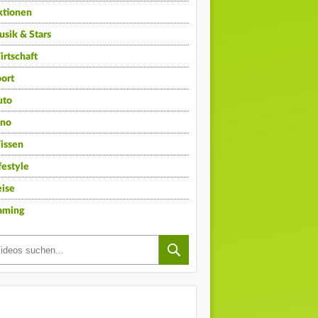
ktionen
sik & Stars
rtschaft
ort
uto
ino
issen
festyle
ise
aming