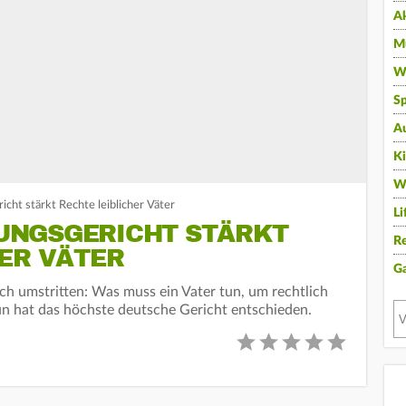
A
Mu
Wi
Sp
A
K
W
cht stärkt Rechte leiblicher Väter
Li
UNGSGERICHT STÄRKT
Re
ER VÄTER
G
ch umstritten: Was muss ein Vater tun, um rechtlich
un hat das höchste deutsche Gericht entschieden.