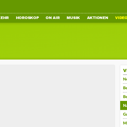
KEHR
HOROSKOP
ON AIR
MUSIK
AKTIONEN
VIDE
V
N
Be
B
N
G
M