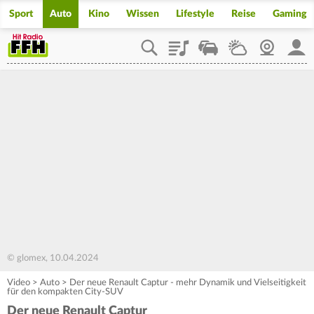
Sport
Auto
Kino
Wissen
Lifestyle
Reise
Gaming
Playlist
Staupilot
Wetter
Webcam
Mein
© glomex, 10.04.2024
Video
>
Auto
>
Der neue Renault Captur - mehr Dynamik und Vielseitigkeit
für den kompakten City-SUV
Der neue Renault Captur