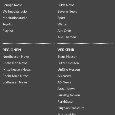
Lounge Radio
Fulda News
Weihnachtsradio
Bayern News
Meditationsradio
Sport
Top 40
Wetter
Playlist
Alle Orte
Alle Themen
REGIONEN
VERKEHR
Nordhessen News
Staus Hessen
Osthessen News
Blitzer Hessen
Mittelhessen News
Unfälle Hessen
Rhein-Main News
A3 News
Südhessen News
A5 News
A661 News
Günstig tanken
Parkhäuser
Flugplan Frankfurt
Schulausfälle