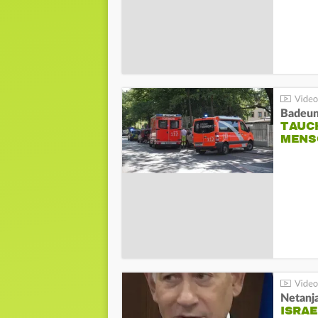
Badeunf
TAUC
MENS
Netanj
ISRAE