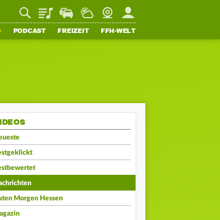
Playlist
Staupilot
Wetter
Webcam
Mein FFH
O
PODCAST
FREIZEIT
FFH-WELT
IDEOS
eueste
stgeklickt
estbewertet
achrichten
uten Morgen Hessen
agazin