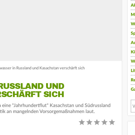
A
Mu
Wi
Sp
A
K
W
wasser in Russland und Kasachstan verschärft sich
Li
Re
RUSSLAND UND
G
SCHÄRFT SICH
 eine "Jahrhundertflut" Kasachstan und Südrussland
ritik an mangelnden Vorsorgemaßnahmen laut.