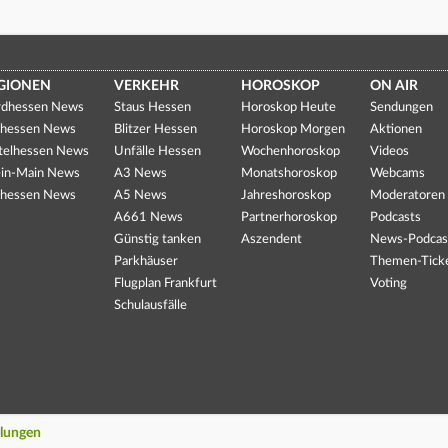
GIONEN
VERKEHR
HOROSKOP
ON AIR
dhessen News
Staus Hessen
Horoskop Heute
Sendungen
hessen News
Blitzer Hessen
Horoskop Morgen
Aktionen
telhessen News
Unfälle Hessen
Wochenhoroskop
Videos
in-Main News
A3 News
Monatshoroskop
Webcams
hessen News
A5 News
Jahreshoroskop
Moderatoren
A661 News
Partnerhoroskop
Podcasts
Günstig tanken
Aszendent
News-Podcas
Parkhäuser
Themen-Tick
Flugplan Frankfurt
Voting
Schulausfälle
llungen