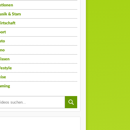
ktionen
sik & Stars
rtschaft
ort
uto
ino
issen
festyle
ise
aming