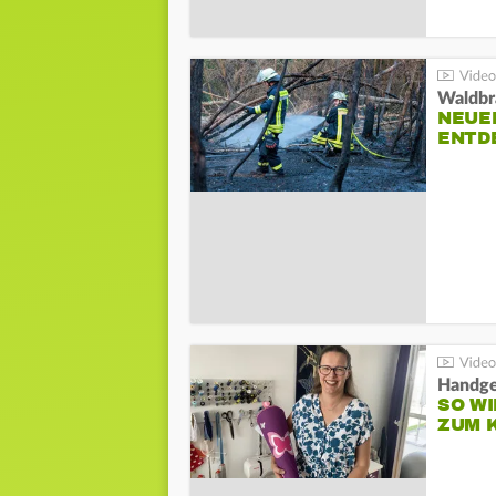
Waldbr
NEUE
ENTD
Handge
SO WI
ZUM 