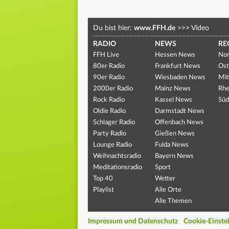
Du bist hier:
www.FFH.de
>>>
Video
RADIO
NEWS
RE
FFH Live
Hessen News
Nor
80er Radio
Frankfurt News
Ost
90er Radio
Wiesbaden News
Mit
2000er Radio
Mainz News
Rhe
Rock Radio
Kassel News
Süd
Oldie Radio
Darmstadt News
Schlager Radio
Offenbach News
Party Radio
Gießen News
Lounge Radio
Fulda News
Weihnachtsradio
Bayern News
Meditationsradio
Sport
Top 40
Wetter
Playlist
Alle Orte
Alle Themen
Impressum und Datenschutz
Cookie-Einste