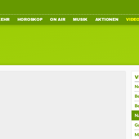
KEHR
HOROSKOP
ON AIR
MUSIK
AKTIONEN
VIDE
V
N
Be
B
N
G
M