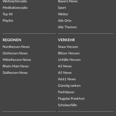
Weihnachtsradio
Bayern News
Meditationsradio
Sport
Top 40
Wetter
Playlist
Alle Orte
Alle Themen
REGIONEN
VERKEHR
Nordhessen News
Staus Hessen
Osthessen News
Blitzer Hessen
Mittelhessen News
Unfälle Hessen
Rhein-Main News
A3 News
Südhessen News
A5 News
A661 News
Günstig tanken
Parkhäuser
Flugplan Frankfurt
Schulausfälle