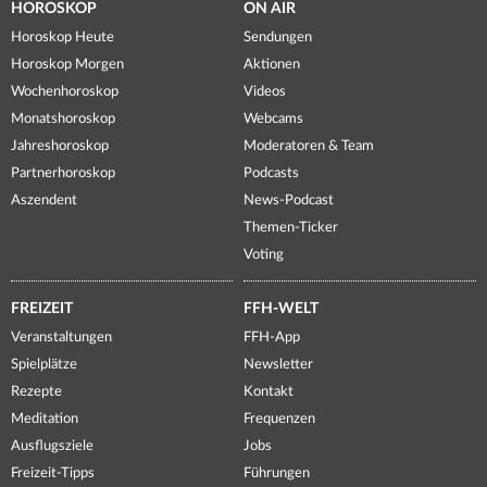
HOROSKOP
ON AIR
Horoskop Heute
Sendungen
Horoskop Morgen
Aktionen
Wochenhoroskop
Videos
Monatshoroskop
Webcams
Jahreshoroskop
Moderatoren & Team
Partnerhoroskop
Podcasts
Aszendent
News-Podcast
Themen-Ticker
Voting
FREIZEIT
FFH-WELT
Veranstaltungen
FFH-App
Spielplätze
Newsletter
Rezepte
Kontakt
Meditation
Frequenzen
Ausflugsziele
Jobs
Freizeit-Tipps
Führungen