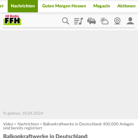
et
Nachrichten
Guten Morgen Hessen
Magazin
Aktionen
Playlist
Staupilot
Wetter
Webcam
Mein
© glomex, 10.04.2024
Video
>
Nachrichten
>
Balkonkraftwerke in Deutschland: 400.000 Anlagen
sind bereits registriert
Balkonkraftwerke in Deutschland: