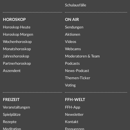
Schulausfälle
HOROSKOP
ON AIR
Horoskop Heute
Sendungen
Horoskop Morgen
Aktionen
Wochenhoroskop
Videos
Monatshoroskop
Webcams
Jahreshoroskop
Moderatoren & Team
Partnerhoroskop
Podcasts
Aszendent
News-Podcast
Themen-Ticker
Voting
FREIZEIT
FFH-WELT
Veranstaltungen
FFH-App
Spielplätze
Newsletter
Rezepte
Kontakt
Meditation
Frequenzen