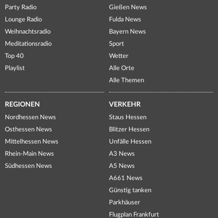
Party Radio
Gießen News
Lounge Radio
Fulda News
Weihnachtsradio
Bayern News
Meditationsradio
Sport
Top 40
Wetter
Playlist
Alle Orte
Alle Themen
REGIONEN
VERKEHR
Nordhessen News
Staus Hessen
Osthessen News
Blitzer Hessen
Mittelhessen News
Unfälle Hessen
Rhein-Main News
A3 News
Südhessen News
A5 News
A661 News
Günstig tanken
Parkhäuser
Flugplan Frankfurt