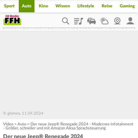
Sport
Auto
Kino
Wissen
Lifestyle
Reise
Gaming
Playlist
Staupilot
Wetter
Webcam
Mein
© glomex, 11.04.2024
Video
>
Auto
>
Der neue Jeep® Renegade 2024 - Modernes Infotainment
- Größer, schneller und mit Amazon Alexa Sprachsteuerung
Der neue Jeep® Renegade 2024