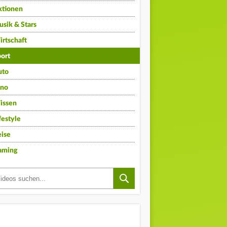
ktionen
sik & Stars
rtschaft
ort
uto
ino
issen
festyle
ise
aming