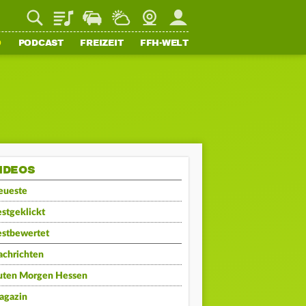
Playlist
Staupilot
Wetter
Webcam
Mein FFH
O
PODCAST
FREIZEIT
FFH-WELT
IDEOS
eueste
stgeklickt
estbewertet
achrichten
uten Morgen Hessen
agazin