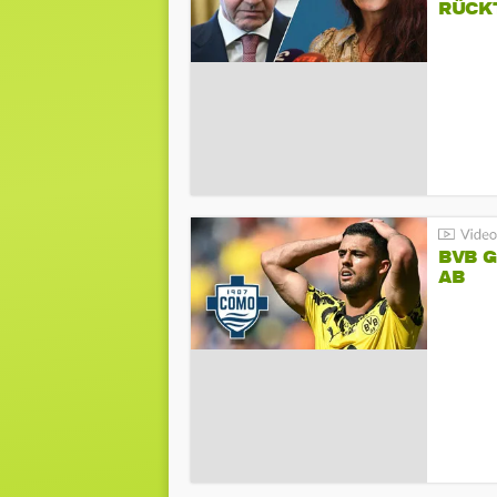
RÜCK
BVB 
AB