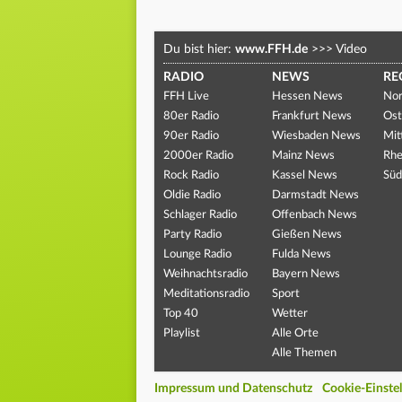
Du bist hier:
www.FFH.de
>>>
Video
RADIO
NEWS
RE
FFH Live
Hessen News
Nor
80er Radio
Frankfurt News
Ost
90er Radio
Wiesbaden News
Mit
2000er Radio
Mainz News
Rhe
Rock Radio
Kassel News
Süd
Oldie Radio
Darmstadt News
Schlager Radio
Offenbach News
Party Radio
Gießen News
Lounge Radio
Fulda News
Weihnachtsradio
Bayern News
Meditationsradio
Sport
Top 40
Wetter
Playlist
Alle Orte
Alle Themen
Impressum und Datenschutz
Cookie-Einste