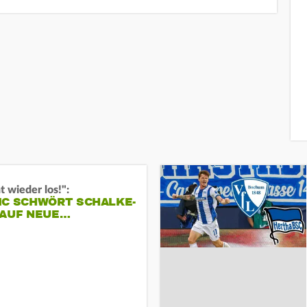
t wieder los!":
IC SCHWÖRT SCHALKE-
 AUF NEUE…