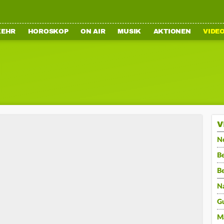
KEHR
HOROSKOP
ON AIR
MUSIK
AKTIONEN
VIDE
V
N
Be
B
N
G
M