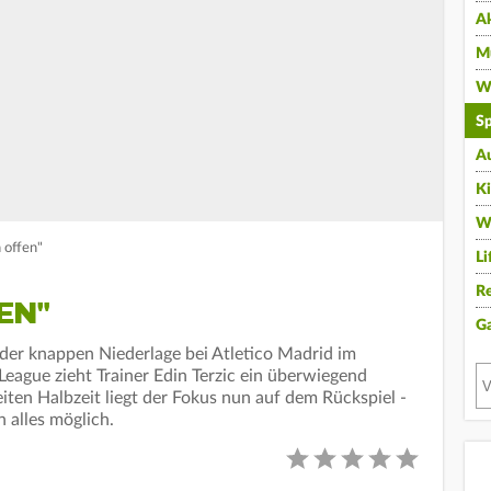
A
Mu
Wi
Sp
A
K
W
 offen"
Li
Re
EN"
G
der knappen Niederlage bei Atletico Madrid im
League zieht Trainer Edin Terzic ein überwiegend
eiten Halbzeit liegt der Fokus nun auf dem Rückspiel -
 alles möglich.