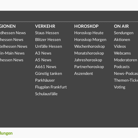
GIONEN
VERKEHR
HOROSKOP
ON AIR
dhessen News
Staus Hessen
Horoskop Heute
Sendungen
hessen News
Blitzer Hessen
Horoskop Morgen
Aktionen
telhessen News
Unfälle Hessen
Wochenhoroskop
Videos
in-Main News
A3 News
Monatshoroskop
Webcams
hessen News
A5 News
Jahreshoroskop
Moderatoren
A661 News
Partnerhoroskop
Podcasts
Günstig tanken
Aszendent
News-Podcas
Parkhäuser
Themen-Tick
Flugplan Frankfurt
Voting
Schulausfälle
llungen