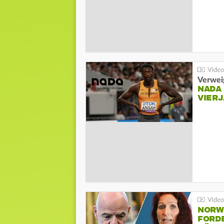
Verwei
NADA
VIER
NORW
FORD