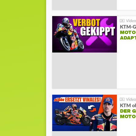
KTM-Ge
MOTO
ADAP
KTM oh
DER 
MOTO