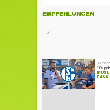
EMPFEHLUNGEN
"Es geh
MUSL
FANS