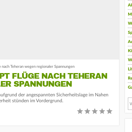
A
Mu
Wi
Sp
A
K
W
ge nach Teheran wegen regionaler Spannungen
Li
PT FLÜGE NACH TEHERAN
Re
LER SPANNUNGEN
G
 aufgrund der angespannten Sicherheitslage im Nahen
erheit stünden im Vordergrund.