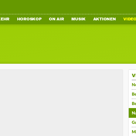
KEHR
HOROSKOP
ON AIR
MUSIK
AKTIONEN
VIDE
V
N
Be
B
N
G
M