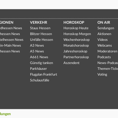
GIONEN
VERKEHR
HOROSKOP
ON AIR
dhessen News
Staus Hessen
Horoskop Heute
Sendungen
hessen News
Blitzer Hessen
Horoskop Morgen
Aktionen
telhessen News
Unfälle Hessen
Wochenhoroskop
Videos
in-Main News
A3 News
Monatshoroskop
Webcams
hessen News
A5 News
Jahreshoroskop
Moderatoren
A661 News
Partnerhoroskop
Podcasts
Günstig tanken
Aszendent
News-Podcas
Parkhäuser
Themen-Tick
Flugplan Frankfurt
Voting
Schulausfälle
llungen