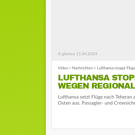
© glomex, 11.04.2024
Video
>
Nachrichten
>
Lufthansa stoppt Flü
LUFTHANSA STOP
WEGEN REGIONA
Lufthansa setzt Flüge nach Teheran
Osten aus. Passagier- und Crewsich