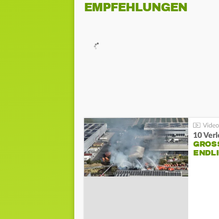
EMPFEHLUNGEN
10 Ver
GROSS
NDLI