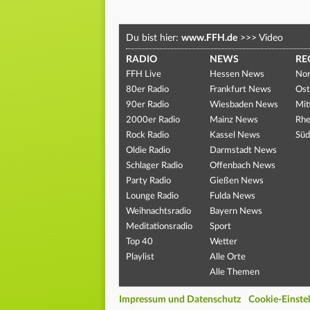
Du bist hier:
www.FFH.de
>>>
Video
RADIO
NEWS
RE
FFH Live
Hessen News
Nor
80er Radio
Frankfurt News
Ost
90er Radio
Wiesbaden News
Mit
2000er Radio
Mainz News
Rhe
Rock Radio
Kassel News
Süd
Oldie Radio
Darmstadt News
Schlager Radio
Offenbach News
Party Radio
Gießen News
Lounge Radio
Fulda News
Weihnachtsradio
Bayern News
Meditationsradio
Sport
Top 40
Wetter
Playlist
Alle Orte
Alle Themen
Impressum und Datenschutz
Cookie-Einste