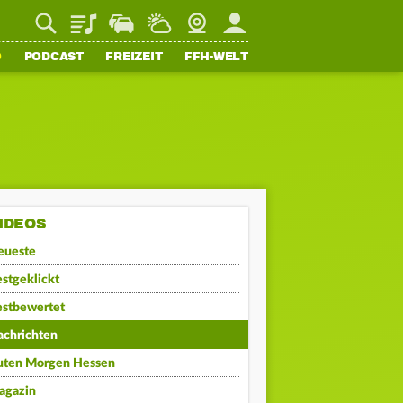
Playlist
Staupilot
Wetter
Webcam
Mein FFH
O
PODCAST
FREIZEIT
FFH-WELT
IDEOS
eueste
stgeklickt
estbewertet
achrichten
uten Morgen Hessen
agazin