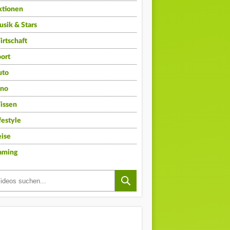
ktionen
sik & Stars
rtschaft
ort
uto
ino
issen
festyle
ise
aming