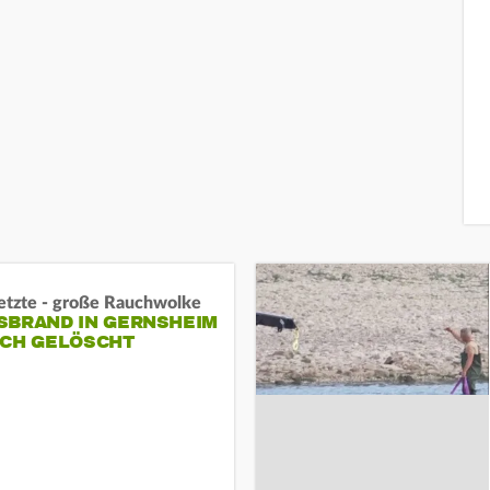
letzte - große Rauchwolke
BRAND IN GERNSHEIM E
CH GELÖSCHT