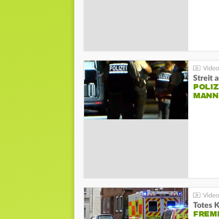
Streit 
POLIZ
ANN I
Totes 
FREM