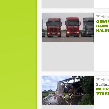
GEWI
DAIM
HALB
Stallbr
MEHR 
STER