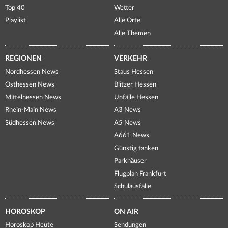
Top 40
Wetter
Playlist
Alle Orte
Alle Themen
REGIONEN
VERKEHR
Nordhessen News
Staus Hessen
Osthessen News
Blitzer Hessen
Mittelhessen News
Unfälle Hessen
Rhein-Main News
A3 News
Südhessen News
A5 News
A661 News
Günstig tanken
Parkhäuser
Flugplan Frankfurt
Schulausfälle
HOROSKOP
ON AIR
Horoskop Heute
Sendungen