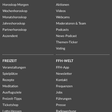
Horoskop Morgen
Aktionen
Wochenhoroskop
Videos
Monatshoroskop
Webcams
Jahreshoroskop
Moderatoren & Team
Partnerhoroskop
Podcasts
Aszendent
News-Podcast
Themen-Ticker
Voting
FREIZEIT
FFH-WELT
Veranstaltungen
FFH-App
Spielplätze
Newsletter
Rezepte
Kontakt
Meditation
Frequenzen
Ausflugsziele
Jobs
Freizeit-Tipps
Führungen
Ticketshop
Presse
Lotto Hessen
Radiowerbung