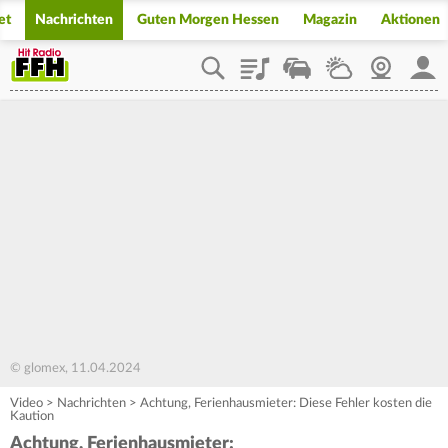
et
Nachrichten
Guten Morgen Hessen
Magazin
Aktionen
Playlist
Staupilot
Wetter
Webcam
Mein
© glomex, 11.04.2024
Video
>
Nachrichten
>
Achtung, Ferienhausmieter: Diese Fehler kosten die
Kaution
Achtung, Ferienhausmieter: