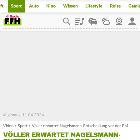
ft
Sport
Auto
Kino
Wissen
Lifestyle
Reise
Gami
Playlist
Staupilot
Wetter
Webcam
Mein
© glomex, 11.04.2024
Video
>
Sport
>
Völler erwartet Nagelsmann-Entscheidung vor der EM
VÖLLER ERWARTET NAGELSMANN-