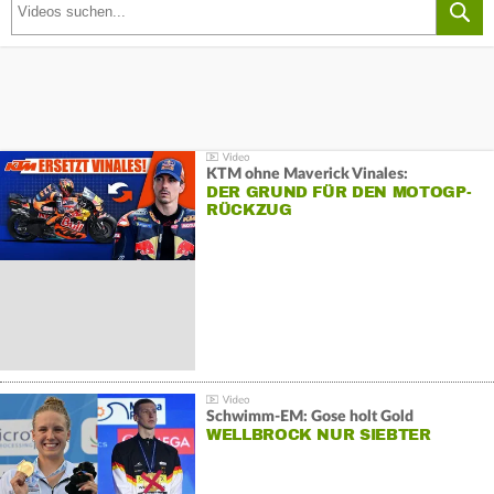
KTM ohne Maverick Vinales:
DER GRUND FÜR DEN MOTOGP-
RÜCKZUG
Schwimm-EM: Gose holt Gold
WELLBROCK NUR SIEBTER