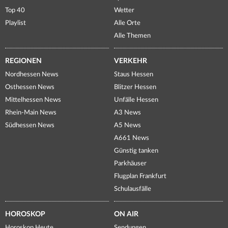
Top 40
Wetter
Playlist
Alle Orte
Alle Themen
REGIONEN
VERKEHR
Nordhessen News
Staus Hessen
Osthessen News
Blitzer Hessen
Mittelhessen News
Unfälle Hessen
Rhein-Main News
A3 News
Südhessen News
A5 News
A661 News
Günstig tanken
Parkhäuser
Flugplan Frankfurt
Schulausfälle
HOROSKOP
ON AIR
Horoskop Heute
Sendungen