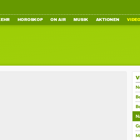
KEHR
HOROSKOP
ON AIR
MUSIK
AKTIONEN
VIDE
V
N
Be
B
N
G
M