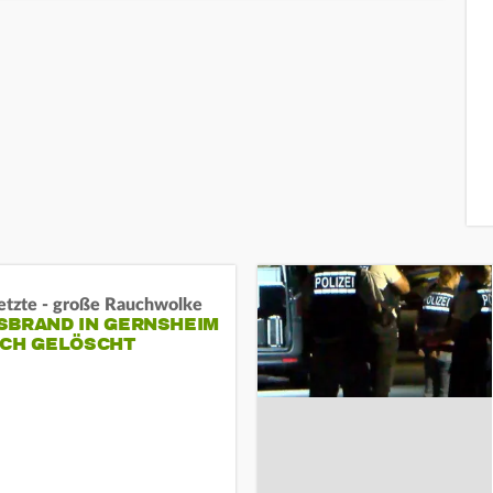
letzte - große Rauchwolke
BRAND IN GERNSHEIM E
CH GELÖSCHT