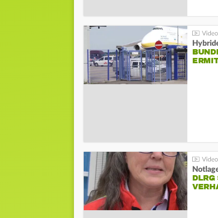
Hybrid
BUND
ERMI
Notlag
DLRG 
VERH