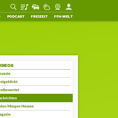
Playlist
Staupilot
Wetter
Webcam
Mein FFH
O
PODCAST
FREIZEIT
FFH-WELT
IDEOS
eueste
stgeklickt
estbewertet
achrichten
uten Morgen Hessen
agazin