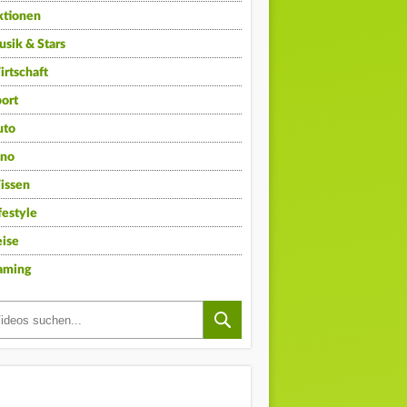
ktionen
sik & Stars
rtschaft
ort
uto
ino
issen
festyle
ise
aming