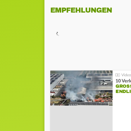
EMPFEHLUNGEN
10 Ver
GROSS
NDLI