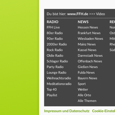
Du bist hier:
www.FFH.de
>>>
Video
RADIO
NEWS
RE
FFH Live
Hessen News
Nor
80er Radio
Frankfurt News
Ost
90er Radio
Wiesbaden News
Mit
2000er Radio
Mainz News
Rhe
Rock Radio
Kassel News
Süd
Oldie Radio
Darmstadt News
Schlager Radio
Offenbach News
Party Radio
Gießen News
Lounge Radio
Fulda News
Weihnachtsradio
Bayern News
Meditationsradio
Sport
Top 40
Wetter
Playlist
Alle Orte
Alle Themen
Impressum und Datenschutz
Cookie-Einste