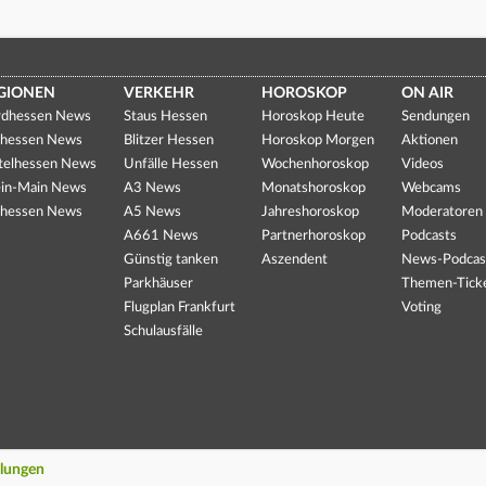
GIONEN
VERKEHR
HOROSKOP
ON AIR
dhessen News
Staus Hessen
Horoskop Heute
Sendungen
hessen News
Blitzer Hessen
Horoskop Morgen
Aktionen
telhessen News
Unfälle Hessen
Wochenhoroskop
Videos
in-Main News
A3 News
Monatshoroskop
Webcams
hessen News
A5 News
Jahreshoroskop
Moderatoren
A661 News
Partnerhoroskop
Podcasts
Günstig tanken
Aszendent
News-Podcas
Parkhäuser
Themen-Tick
Flugplan Frankfurt
Voting
Schulausfälle
llungen