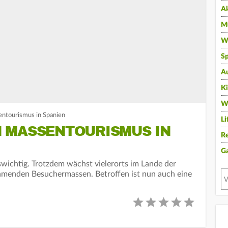
A
Mu
Wi
Sp
A
K
W
ntourismus in Spanien
Li
 MASSENTOURISMUS IN
Re
G
swichtig. Trotzdem wächst vielerorts im Lande der
hmenden Besuchermassen. Betroffen ist nun auch eine