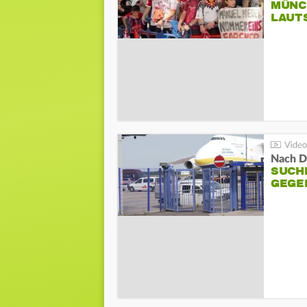
MÜNC
LAUT
Nach D
SUCH
GEGE