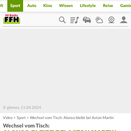
ft
Sport
Auto
Kino
Wissen
Lifestyle
Reise
Gami
Playlist
Staupilot
Wetter
Webcam
Mein
© glomex, 11.04.2024
Video
>
Sport
>
Wechsel vom Tisch: Alonso bleibt bei Aston Martin
Wechsel vom Tisch: