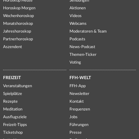
Horoskop Heute
Sendungen
Horoskop Morgen
Aktionen
Wochenhoroskop
Videos
Monatshoroskop
Webcams
Jahreshoroskop
Moderatoren & Team
Partnerhoroskop
Podcasts
Aszendent
News-Podcast
Themen-Ticker
Voting
FREIZEIT
FFH-WELT
Veranstaltungen
FFH-App
Spielplätze
Newsletter
Rezepte
Kontakt
Meditation
Frequenzen
Ausflugsziele
Jobs
Freizeit-Tipps
Führungen
Ticketshop
Presse