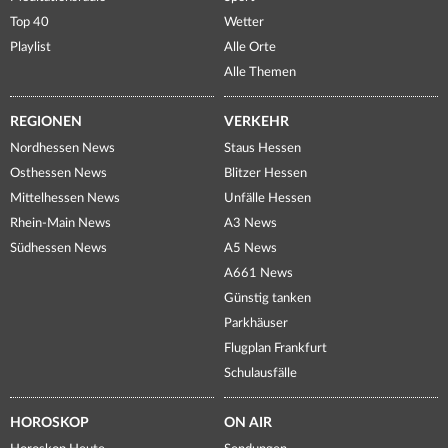
Top 40
Wetter
Playlist
Alle Orte
Alle Themen
REGIONEN
VERKEHR
Nordhessen News
Staus Hessen
Osthessen News
Blitzer Hessen
Mittelhessen News
Unfälle Hessen
Rhein-Main News
A3 News
Südhessen News
A5 News
A661 News
Günstig tanken
Parkhäuser
Flugplan Frankfurt
Schulausfälle
HOROSKOP
ON AIR