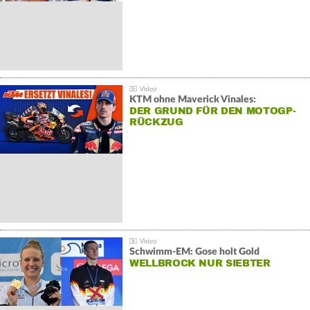
KTM ohne Maverick Vinales:
DER GRUND FÜR DEN MOTOGP-
RÜCKZUG
Schwimm-EM: Gose holt Gold
WELLBROCK NUR SIEBTER