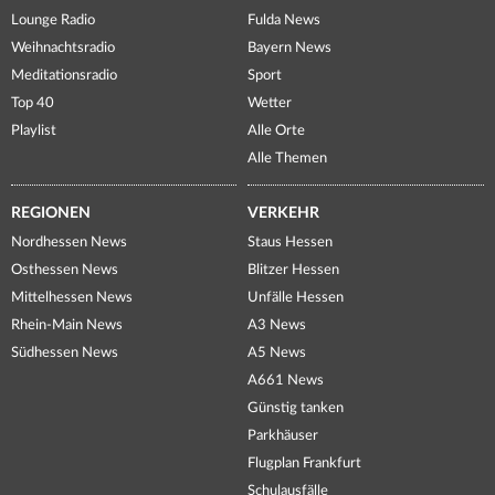
Lounge Radio
Fulda News
Weihnachtsradio
Bayern News
Meditationsradio
Sport
Top 40
Wetter
Playlist
Alle Orte
Alle Themen
REGIONEN
VERKEHR
Nordhessen News
Staus Hessen
Osthessen News
Blitzer Hessen
Mittelhessen News
Unfälle Hessen
Rhein-Main News
A3 News
Südhessen News
A5 News
A661 News
Günstig tanken
Parkhäuser
Flugplan Frankfurt
Schulausfälle