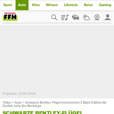
Sport
Auto
Kino
Wissen
Lifestyle
Reise
Gaming
Playlist
Staupilot
Wetter
Webcam
Mein
© glomex, 12.04.2024
Video
>
Auto
>
Schwarze Bentley-Flügel kennzeichen S Black Edition die
Dunkle seite des Bentayga
SCHWARZE BENTLEY-FLÜGEL