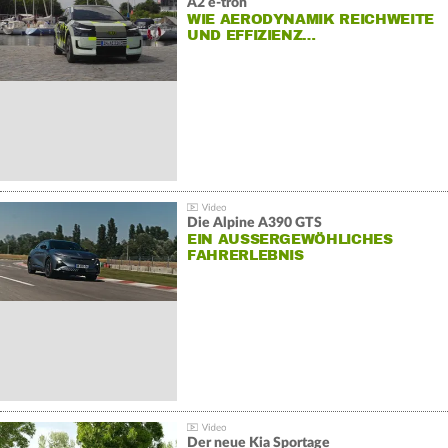
A2 e-tron
WIE AERODYNAMIK REICHWEITE
UND EFFIZIENZ…
Die Alpine A390 GTS
EIN AUSSERGEWÖHLICHES F
AHRERLEBNIS
Der neue Kia Sportage