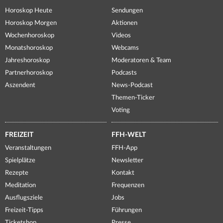
Horoskop Heute
Sendungen
Horoskop Morgen
Aktionen
Wochenhoroskop
Videos
Monatshoroskop
Webcams
Jahreshoroskop
Moderatoren & Team
Partnerhoroskop
Podcasts
Aszendent
News-Podcast
Themen-Ticker
Voting
FREIZEIT
FFH-WELT
Veranstaltungen
FFH-App
Spielplätze
Newsletter
Rezepte
Kontakt
Meditation
Frequenzen
Ausflugsziele
Jobs
Freizeit-Tipps
Führungen
Ticketshop
Presse