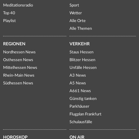
Meditationsradio
Sport
Top 40
Wetter
Playlist
Alle Orte
Alle Themen
REGIONEN
VERKEHR
Nordhessen News
Staus Hessen
Osthessen News
Blitzer Hessen
Mittelhessen News
Unfälle Hessen
Rhein-Main News
A3 News
Südhessen News
A5 News
A661 News
Günstig tanken
Parkhäuser
Flugplan Frankfurt
Schulausfälle
HOROSKOP
ON AIR