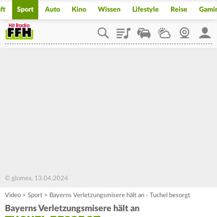
ft
Sport
Auto
Kino
Wissen
Lifestyle
Reise
Gami
Playlist
Staupilot
Wetter
Webcam
Mein
© glomex, 13.04.2024
Video
>
Sport
>
Bayerns Verletzungsmisere hält an - Tuchel besorgt
Bayerns Verletzungsmisere hält an