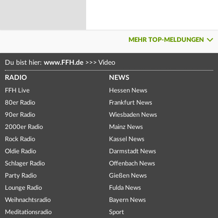
MEHR TOP-MELDUNGEN
Du bist hier:
www.FFH.de
>>>
Video
RADIO
NEWS
FFH Live
Hessen News
80er Radio
Frankfurt News
90er Radio
Wiesbaden News
2000er Radio
Mainz News
Rock Radio
Kassel News
Oldie Radio
Darmstadt News
Schlager Radio
Offenbach News
Party Radio
Gießen News
Lounge Radio
Fulda News
Weihnachtsradio
Bayern News
Meditationsradio
Sport