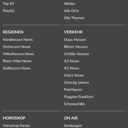
Top 40
Wetter
Playlist
Alle Orte
Alle Themen
REGIONEN
VERKEHR
Nordhessen News
Staus Hessen
Osthessen News
Blitzer Hessen
Mittelhessen News
Unfälle Hessen
Rhein-Main News
A3 News
Südhessen News
A5 News
A661 News
Günstig tanken
Parkhäuser
Flugplan Frankfurt
Schulausfälle
HOROSKOP
ON AIR
Horoskop Heute
Sendungen