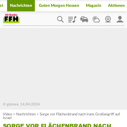
et
Nachrichten
Guten Morgen Hessen
Magazin
Aktionen
Playlist
Staupilot
Wetter
Webcam
Mein
© glomex, 14.04.2024
Video
>
Nachrichten
>
Sorge vor Flächenbrand nach Irans Großangriff auf
Israel
SORGE VOR FLÄCHENBRAND NACH