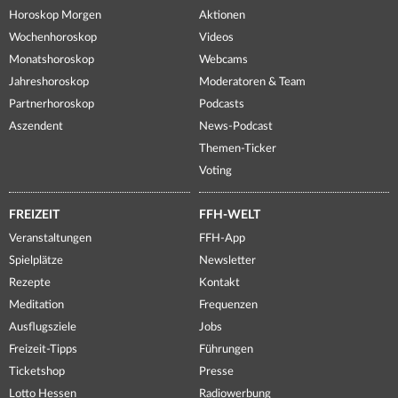
Horoskop Morgen
Aktionen
Wochenhoroskop
Videos
Monatshoroskop
Webcams
Jahreshoroskop
Moderatoren & Team
Partnerhoroskop
Podcasts
Aszendent
News-Podcast
Themen-Ticker
Voting
FREIZEIT
FFH-WELT
Veranstaltungen
FFH-App
Spielplätze
Newsletter
Rezepte
Kontakt
Meditation
Frequenzen
Ausflugsziele
Jobs
Freizeit-Tipps
Führungen
Ticketshop
Presse
Lotto Hessen
Radiowerbung