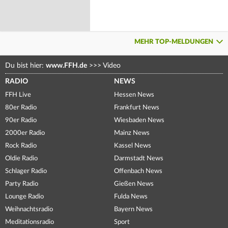
MEHR TOP-MELDUNGEN
Du bist hier:
www.FFH.de
>>>
Video
RADIO
NEWS
FFH Live
Hessen News
80er Radio
Frankfurt News
90er Radio
Wiesbaden News
2000er Radio
Mainz News
Rock Radio
Kassel News
Oldie Radio
Darmstadt News
Schlager Radio
Offenbach News
Party Radio
Gießen News
Lounge Radio
Fulda News
Weihnachtsradio
Bayern News
Meditationsradio
Sport