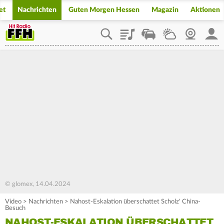
et
Nachrichten
Guten Morgen Hessen
Magazin
Aktionen
Playlist
Staupilot
Wetter
Webcam
Mein
© glomex, 14.04.2024
Video
>
Nachrichten
>
Nahost-Eskalation überschattet Scholz' China-
Besuch
NAHOST-ESKALATION ÜBERSCHATTET