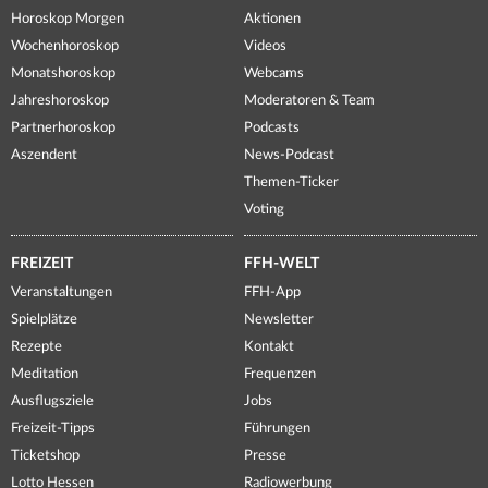
Horoskop Morgen
Aktionen
Wochenhoroskop
Videos
Monatshoroskop
Webcams
Jahreshoroskop
Moderatoren & Team
Partnerhoroskop
Podcasts
Aszendent
News-Podcast
Themen-Ticker
Voting
FREIZEIT
FFH-WELT
Veranstaltungen
FFH-App
Spielplätze
Newsletter
Rezepte
Kontakt
Meditation
Frequenzen
Ausflugsziele
Jobs
Freizeit-Tipps
Führungen
Ticketshop
Presse
Lotto Hessen
Radiowerbung