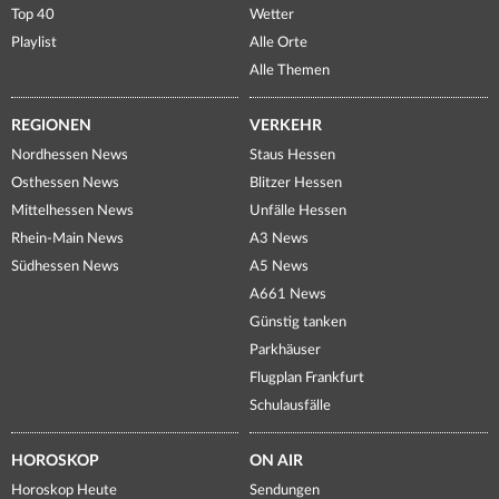
Top 40
Wetter
Playlist
Alle Orte
Alle Themen
REGIONEN
VERKEHR
Nordhessen News
Staus Hessen
Osthessen News
Blitzer Hessen
Mittelhessen News
Unfälle Hessen
Rhein-Main News
A3 News
Südhessen News
A5 News
A661 News
Günstig tanken
Parkhäuser
Flugplan Frankfurt
Schulausfälle
HOROSKOP
ON AIR
Horoskop Heute
Sendungen