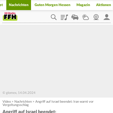
et
Nachrichten
Guten Morgen Hessen
Magazin
Aktionen
Playlist
Staupilot
Wetter
Webcam
Mein
© glomex, 14.04.2024
Video
>
Nachrichten
>
Angriff auf Israel beendet: Iran warnt vor
Vergeltungsschlag
Angriff auf Israel beendet: