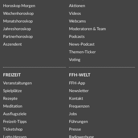
Horoskop Morgen
Aktionen
Wochenhoroskop
Videos
Monatshoroskop
Webcams
Jahreshoroskop
Moderatoren & Team
Partnerhoroskop
Podcasts
Aszendent
News-Podcast
Themen-Ticker
Voting
FREIZEIT
FFH-WELT
Veranstaltungen
FFH-App
Spielplätze
Newsletter
Rezepte
Kontakt
Meditation
Frequenzen
Ausflugsziele
Jobs
Freizeit-Tipps
Führungen
Ticketshop
Presse
Lotto Hessen
Radiowerbung