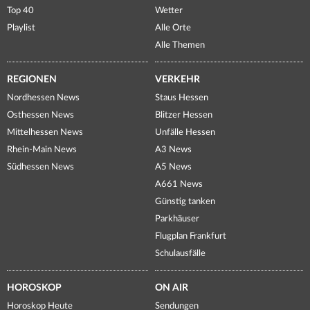
Top 40
Wetter
Playlist
Alle Orte
Alle Themen
REGIONEN
VERKEHR
Nordhessen News
Staus Hessen
Osthessen News
Blitzer Hessen
Mittelhessen News
Unfälle Hessen
Rhein-Main News
A3 News
Südhessen News
A5 News
A661 News
Günstig tanken
Parkhäuser
Flugplan Frankfurt
Schulausfälle
HOROSKOP
ON AIR
Horoskop Heute
Sendungen