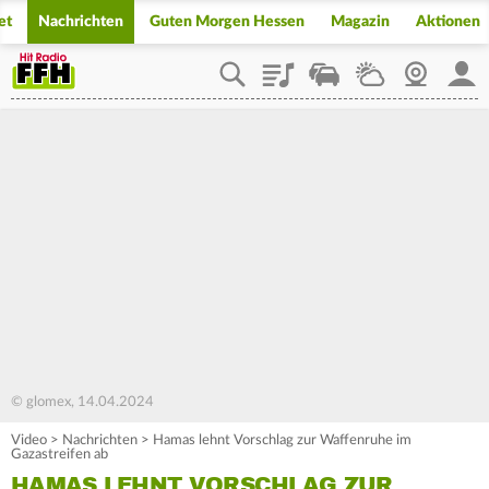
et
Nachrichten
Guten Morgen Hessen
Magazin
Aktionen
Playlist
Staupilot
Wetter
Webcam
Mein
© glomex, 14.04.2024
Video
>
Nachrichten
>
Hamas lehnt Vorschlag zur Waffenruhe im
Gazastreifen ab
HAMAS LEHNT VORSCHLAG ZUR