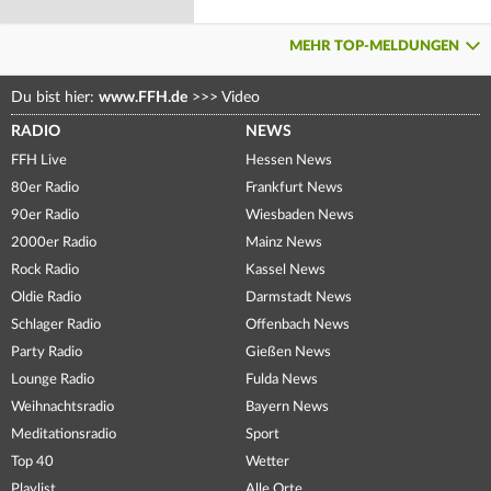
MEHR TOP-MELDUNGEN
Du bist hier:
www.FFH.de
>>>
Video
RADIO
NEWS
FFH Live
Hessen News
80er Radio
Frankfurt News
90er Radio
Wiesbaden News
2000er Radio
Mainz News
Rock Radio
Kassel News
Oldie Radio
Darmstadt News
Schlager Radio
Offenbach News
Party Radio
Gießen News
Lounge Radio
Fulda News
Weihnachtsradio
Bayern News
Meditationsradio
Sport
Top 40
Wetter
Playlist
Alle Orte