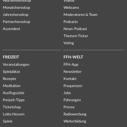
Wochenhoroskop
Videos
Monatshoroskop
Webcams
Jahreshoroskop
Moderatoren & Team
Partnerhoroskop
Podcasts
Aszendent
News-Podcast
Themen-Ticker
Voting
FREIZEIT
FFH-WELT
Veranstaltungen
FFH-App
Spielplätze
Newsletter
Rezepte
Kontakt
Meditation
Frequenzen
Ausflugsziele
Jobs
Freizeit-Tipps
Führungen
Ticketshop
Presse
Lotto Hessen
Radiowerbung
Spiele
Weiterbildung