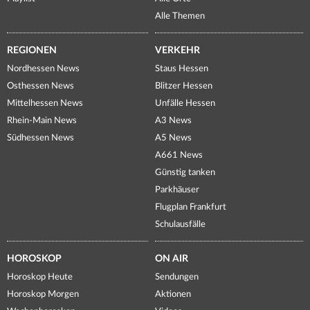
Alle Themen
REGIONEN
VERKEHR
Nordhessen News
Staus Hessen
Osthessen News
Blitzer Hessen
Mittelhessen News
Unfälle Hessen
Rhein-Main News
A3 News
Südhessen News
A5 News
A661 News
Günstig tanken
Parkhäuser
Flugplan Frankfurt
Schulausfälle
HOROSKOP
ON AIR
Horoskop Heute
Sendungen
Horoskop Morgen
Aktionen