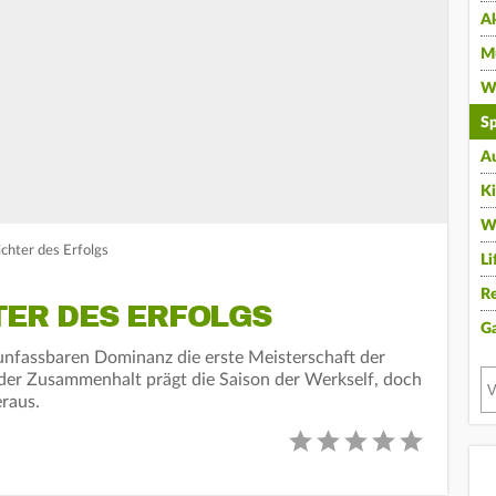
A
Mu
Wi
Sp
A
K
W
chter des Erfolgs
Li
Re
TER DES ERFOLGS
G
 unfassbaren Dominanz die erste Meisterschaft der
 der Zusammenhalt prägt die Saison der Werkself, doch
raus.