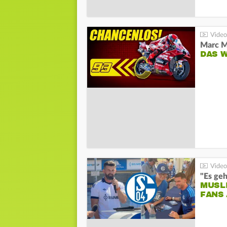
DAS 
"Es geh
MUSL
FANS