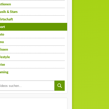
ktionen
sik & Stars
rtschaft
ort
uto
ino
issen
festyle
ise
aming