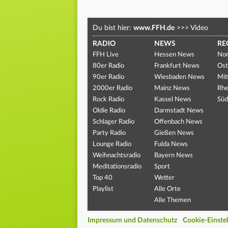
Du bist hier:
www.FFH.de
>>>
Video
RADIO
NEWS
RE
FFH Live
Hessen News
Nor
80er Radio
Frankfurt News
Ost
90er Radio
Wiesbaden News
Mit
2000er Radio
Mainz News
Rhe
Rock Radio
Kassel News
Süd
Oldie Radio
Darmstadt News
Schlager Radio
Offenbach News
Party Radio
Gießen News
Lounge Radio
Fulda News
Weihnachtsradio
Bayern News
Meditationsradio
Sport
Top 40
Wetter
Playlist
Alle Orte
Alle Themen
Impressum und Datenschutz
Cookie-Einste