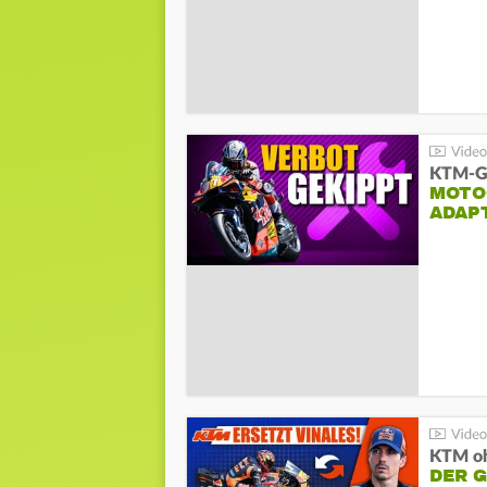
KTM-Ge
MOTO
ADAP
KTM oh
DER 