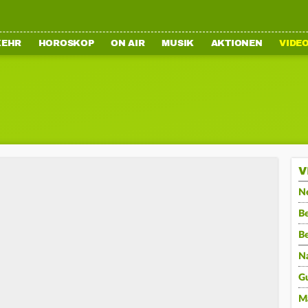
KEHR
HOROSKOP
ON AIR
MUSIK
AKTIONEN
VIDE
V
N
Be
B
N
G
M