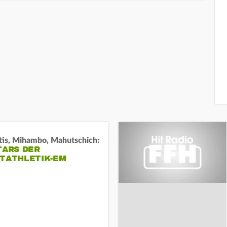
tis, Mihambo, Mahutschich:
TARS DER
HTATHLETIK-EM