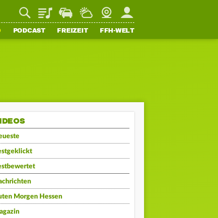
Playlist
Staupilot
Wetter
Webcam
Mein FFH
O
PODCAST
FREIZEIT
FFH-WELT
IDEOS
eueste
stgeklickt
estbewertet
achrichten
uten Morgen Hessen
agazin