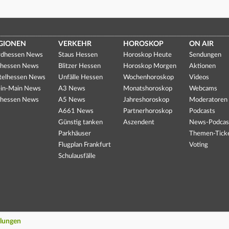
GIONEN
VERKEHR
HOROSKOP
ON AIR
dhessen News
Staus Hessen
Horoskop Heute
Sendungen
hessen News
Blitzer Hessen
Horoskop Morgen
Aktionen
telhessen News
Unfälle Hessen
Wochenhoroskop
Videos
in-Main News
A3 News
Monatshoroskop
Webcams
hessen News
A5 News
Jahreshoroskop
Moderatoren
A661 News
Partnerhoroskop
Podcasts
Günstig tanken
Aszendent
News-Podcas
Parkhäuser
Themen-Tick
Flugplan Frankfurt
Voting
Schulausfälle
llungen