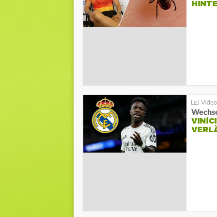
HINT
Wechse
VINÍC
VERL