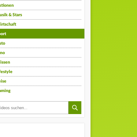
ktionen
sik & Stars
rtschaft
ort
uto
ino
issen
festyle
ise
aming