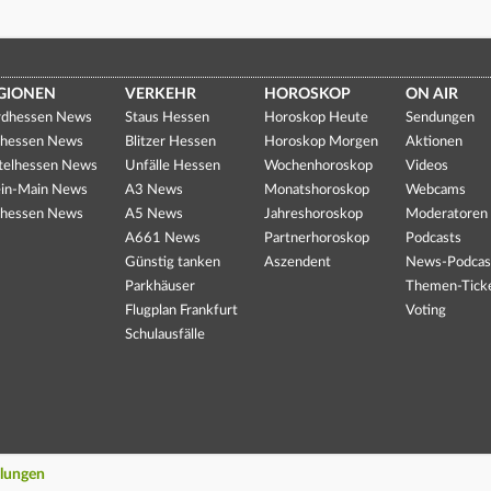
GIONEN
VERKEHR
HOROSKOP
ON AIR
dhessen News
Staus Hessen
Horoskop Heute
Sendungen
hessen News
Blitzer Hessen
Horoskop Morgen
Aktionen
telhessen News
Unfälle Hessen
Wochenhoroskop
Videos
in-Main News
A3 News
Monatshoroskop
Webcams
hessen News
A5 News
Jahreshoroskop
Moderatoren
A661 News
Partnerhoroskop
Podcasts
Günstig tanken
Aszendent
News-Podcas
Parkhäuser
Themen-Tick
Flugplan Frankfurt
Voting
Schulausfälle
llungen