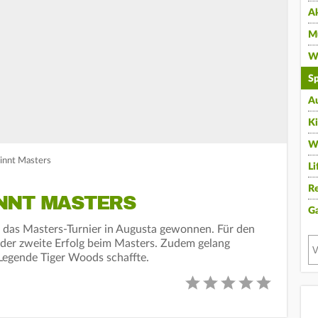
A
Mu
Wi
Sp
A
K
W
winnt Masters
Li
Re
NNT MASTERS
G
t das Masters-Turnier in Augusta gewonnen. Für den
s der zweite Erfolg beim Masters. Zudem gelang
-Legende Tiger Woods schaffte.