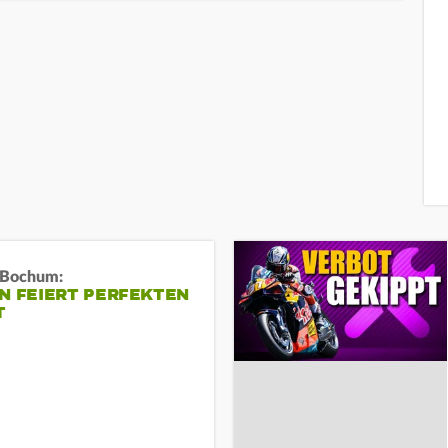
n Bochum:
N FEIERT PERFEKTEN
T