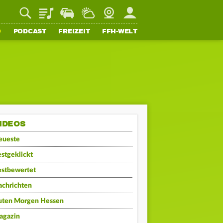
Playlist
Staupilot
Wetter
Webcam
Mein FFH
O
PODCAST
FREIZEIT
FFH-WELT
IDEOS
eueste
stgeklickt
estbewertet
achrichten
uten Morgen Hessen
agazin