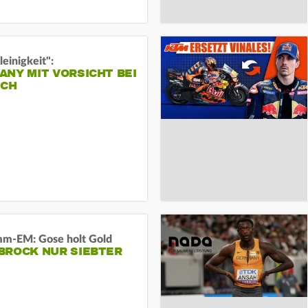
leinigkeit":
NY MIT VORSICHT BEI
ICH
m-EM: Gose holt Gold
BROCK NUR SIEBTER