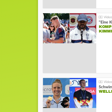
"Eine K
KOMPA
KIMM
Schwim
WELL