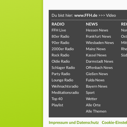
Du bist hier:
www.FFH.de
>>>
Video
RADIO
NEWS
RE
FFH Live
Hessen News
Nor
80er Radio
Frankfurt News
Ost
90er Radio
Wiesbaden News
Mit
2000er Radio
Mainz News
Rhe
Rock Radio
Kassel News
Süd
Oldie Radio
Darmstadt News
Schlager Radio
Offenbach News
Party Radio
Gießen News
Lounge Radio
Fulda News
Weihnachtsradio
Bayern News
Meditationsradio
Sport
Top 40
Wetter
Playlist
Alle Orte
Alle Themen
Impressum und Datenschutz
Cookie-Einste