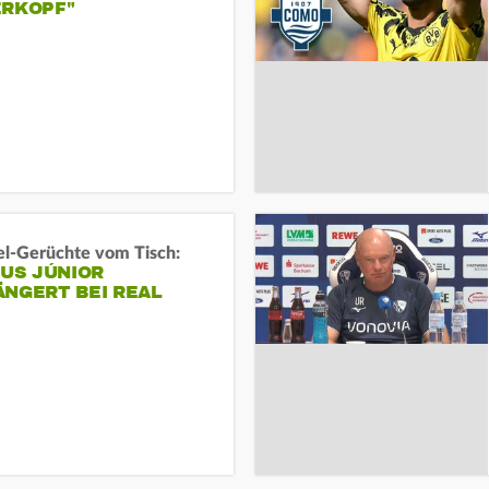
ERKOPF"
l-Gerüchte vom Tisch:
IUS JÚNIOR
ÄNGERT BEI REAL