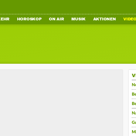
KEHR
HOROSKOP
ON AIR
MUSIK
AKTIONEN
VIDE
V
N
Be
B
N
G
M