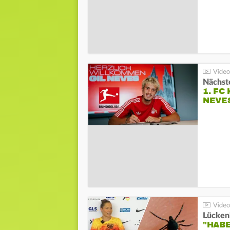
Nächste
1. FC
NEVE
Lücken
"HABE