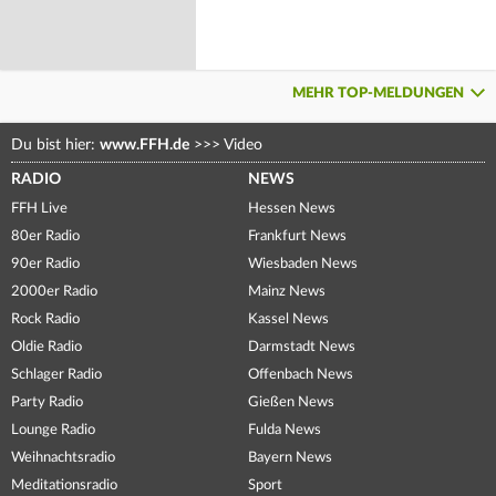
MEHR TOP-MELDUNGEN
Du bist hier:
www.FFH.de
>>>
Video
RADIO
NEWS
FFH Live
Hessen News
80er Radio
Frankfurt News
90er Radio
Wiesbaden News
2000er Radio
Mainz News
Rock Radio
Kassel News
Oldie Radio
Darmstadt News
Schlager Radio
Offenbach News
Party Radio
Gießen News
Lounge Radio
Fulda News
Weihnachtsradio
Bayern News
Meditationsradio
Sport