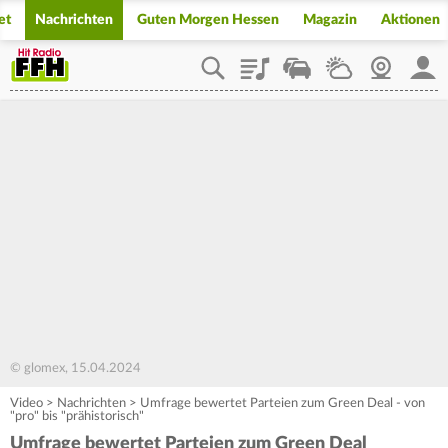
et
Nachrichten
Guten Morgen Hessen
Magazin
Aktionen
Playlist
Staupilot
Wetter
Webcam
Mein
© glomex, 15.04.2024
Video
>
Nachrichten
>
Umfrage bewertet Parteien zum Green Deal - von
"pro" bis "prähistorisch"
Umfrage bewertet Parteien zum Green Deal