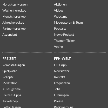
Horoskop Morgen
Aktionen
Wochenhoroskop
Videos
Monatshoroskop
Webcams
Jahreshoroskop
Moderatoren & Team
Partnerhoroskop
Podcasts
Aszendent
News-Podcast
Themen-Ticker
Voting
FREIZEIT
FFH-WELT
Veranstaltungen
FFH-App
Spielplätze
Newsletter
Rezepte
Kontakt
Meditation
Frequenzen
Ausflugsziele
Jobs
Freizeit-Tipps
Führungen
Ticketshop
Presse
Lotto Hessen
Radiowerbung