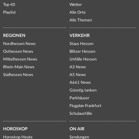
Top 40
Wetter
Playlist
Alle Orte
Alle Themen
REGIONEN
VERKEHR
Nordhessen News
Staus Hessen
Osthessen News
Blitzer Hessen
Mittelhessen News
Unfälle Hessen
Rhein-Main News
A3 News
Südhessen News
A5 News
A661 News
Günstig tanken
Parkhäuser
Flugplan Frankfurt
Schulausfälle
HOROSKOP
ON AIR
Horoskop Heute
Sendungen