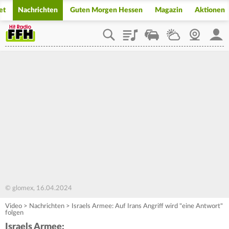
et
Nachrichten
Guten Morgen Hessen
Magazin
Aktionen
Playlist
Staupilot
Wetter
Webcam
Mein
© glomex, 16.04.2024
Video
>
Nachrichten
>
Israels Armee: Auf Irans Angriff wird "eine Antwort"
folgen
Israels Armee: