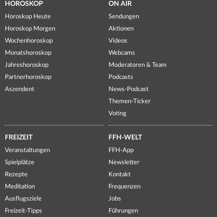
HOROSKOP
ON AIR
Horoskop Heute
Sendungen
Horoskop Morgen
Aktionen
Wochenhoroskop
Videos
Monatshoroskop
Webcams
Jahreshoroskop
Moderatoren & Team
Partnerhoroskop
Podcasts
Aszendent
News-Podcast
Themen-Ticker
Voting
FREIZEIT
FFH-WELT
Veranstaltungen
FFH-App
Spielplätze
Newsletter
Rezepte
Kontakt
Meditation
Frequenzen
Ausflugsziele
Jobs
Freizeit-Tipps
Führungen