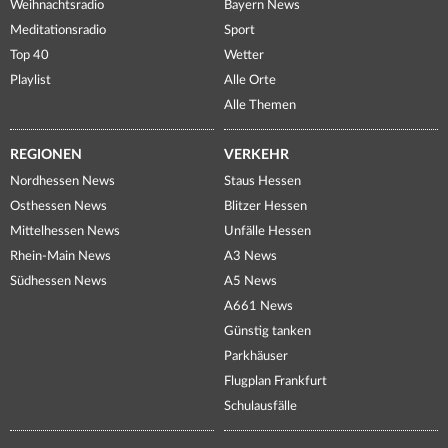
Weihnachtsradio
Bayern News
Meditationsradio
Sport
Top 40
Wetter
Playlist
Alle Orte
Alle Themen
REGIONEN
VERKEHR
Nordhessen News
Staus Hessen
Osthessen News
Blitzer Hessen
Mittelhessen News
Unfälle Hessen
Rhein-Main News
A3 News
Südhessen News
A5 News
A661 News
Günstig tanken
Parkhäuser
Flugplan Frankfurt
Schulausfälle