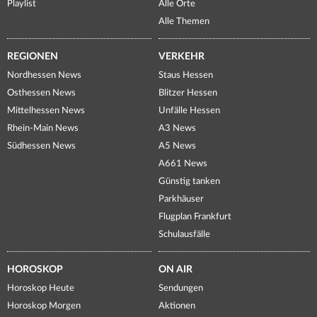
Playlist
Alle Orte
Alle Themen
REGIONEN
VERKEHR
Nordhessen News
Staus Hessen
Osthessen News
Blitzer Hessen
Mittelhessen News
Unfälle Hessen
Rhein-Main News
A3 News
Südhessen News
A5 News
A661 News
Günstig tanken
Parkhäuser
Flugplan Frankfurt
Schulausfälle
HOROSKOP
ON AIR
Horoskop Heute
Sendungen
Horoskop Morgen
Aktionen