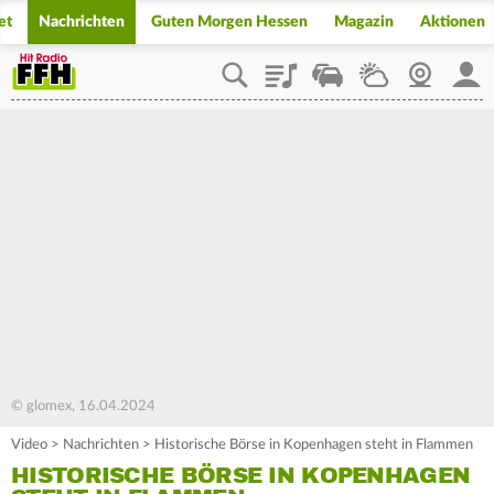
et
Nachrichten
Guten Morgen Hessen
Magazin
Aktionen
Playlist
Staupilot
Wetter
Webcam
Mein
© glomex, 16.04.2024
Video
>
Nachrichten
>
Historische Börse in Kopenhagen steht in Flammen
HISTORISCHE BÖRSE IN KOPENHAGEN