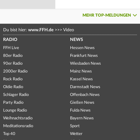
MEHR TOP-MELDUNGEN
Du bist hier:
www.FFH.de
>>>
Video
RADIO
NEWS
FFH Live
Hessen News
80er Radio
Frankfurt News
90er Radio
Wiesbaden News
2000er Radio
Mainz News
Rock Radio
Kassel News
Oldie Radio
Darmstadt News
Schlager Radio
Offenbach News
Party Radio
Gießen News
Lounge Radio
Fulda News
Weihnachtsradio
Bayern News
Meditationsradio
Sport
Top 40
Wetter