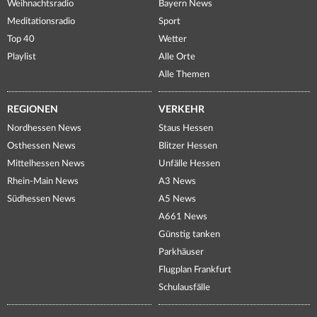
Weihnachtsradio
Bayern News
Meditationsradio
Sport
Top 40
Wetter
Playlist
Alle Orte
Alle Themen
REGIONEN
VERKEHR
Nordhessen News
Staus Hessen
Osthessen News
Blitzer Hessen
Mittelhessen News
Unfälle Hessen
Rhein-Main News
A3 News
Südhessen News
A5 News
A661 News
Günstig tanken
Parkhäuser
Flugplan Frankfurt
Schulausfälle