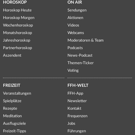
HOROSKOP
ON AIR
Horoskop Heute
Sendungen
Horoskop Morgen
Aktionen
Wochenhoroskop
Videos
Monatshoroskop
Webcams
Jahreshoroskop
Moderatoren & Team
Partnerhoroskop
Podcasts
Aszendent
News-Podcast
Themen-Ticker
Voting
FREIZEIT
FFH-WELT
Veranstaltungen
FFH-App
Spielplätze
Newsletter
Rezepte
Kontakt
Meditation
Frequenzen
Ausflugsziele
Jobs
Freizeit-Tipps
Führungen