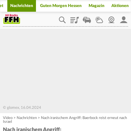
et
Nachrichten
Guten Morgen Hessen
Magazin
Aktionen
Playlist
Staupilot
Wetter
Webcam
Mein
© glomex, 16.04.2024
Video
>
Nachrichten
>
Nach iranischem Angriff: Baerbock reist erneut nach
Israel
Nach iranischem Angriff: