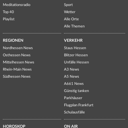
Meditationsradio
Sport
Top 40
Wetter
Playlist
Alle Orte
Alle Themen
REGIONEN
VERKEHR
Nordhessen News
Staus Hessen
Osthessen News
Blitzer Hessen
Mittelhessen News
Unfälle Hessen
Rhein-Main News
A3 News
Südhessen News
A5 News
A661 News
Günstig tanken
Parkhäuser
Flugplan Frankfurt
Schulausfälle
HOROSKOP
ON AIR