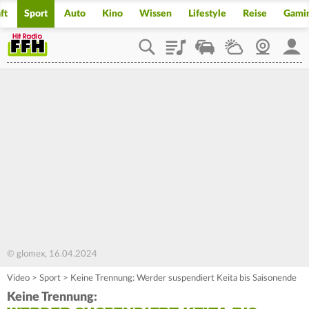
ft
Sport
Auto
Kino
Wissen
Lifestyle
Reise
Gami
Playlist
Staupilot
Wetter
Webcam
Mein
© glomex, 16.04.2024
Video
>
Sport
>
Keine Trennung: Werder suspendiert Keita bis Saisonende
Keine Trennung: