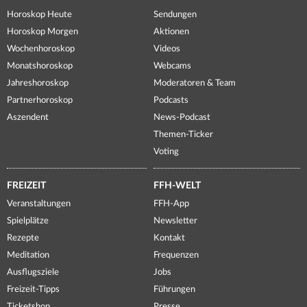
Horoskop Heute
Sendungen
Horoskop Morgen
Aktionen
Wochenhoroskop
Videos
Monatshoroskop
Webcams
Jahreshoroskop
Moderatoren & Team
Partnerhoroskop
Podcasts
Aszendent
News-Podcast
Themen-Ticker
Voting
FREIZEIT
FFH-WELT
Veranstaltungen
FFH-App
Spielplätze
Newsletter
Rezepte
Kontakt
Meditation
Frequenzen
Ausflugsziele
Jobs
Freizeit-Tipps
Führungen
Ticketshop
Presse