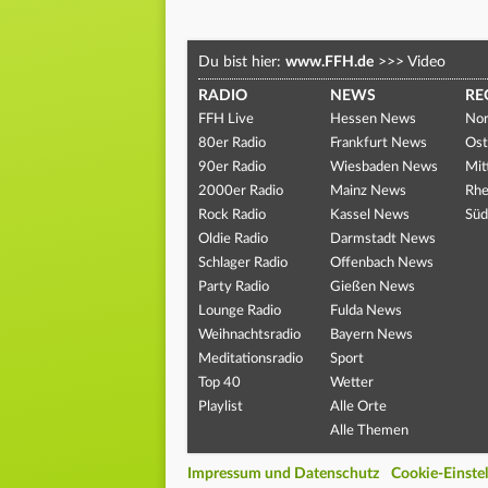
Du bist hier:
www.FFH.de
>>>
Video
RADIO
NEWS
RE
FFH Live
Hessen News
Nor
80er Radio
Frankfurt News
Ost
90er Radio
Wiesbaden News
Mit
2000er Radio
Mainz News
Rhe
Rock Radio
Kassel News
Süd
Oldie Radio
Darmstadt News
Schlager Radio
Offenbach News
Party Radio
Gießen News
Lounge Radio
Fulda News
Weihnachtsradio
Bayern News
Meditationsradio
Sport
Top 40
Wetter
Playlist
Alle Orte
Alle Themen
Impressum und Datenschutz
Cookie-Einste