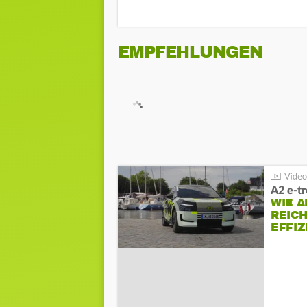
EMPFEHLUNGEN
A2 e-t
WIE 
REIC
EFFI