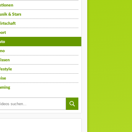
ktionen
sik & Stars
rtschaft
ort
uto
ino
issen
festyle
ise
aming