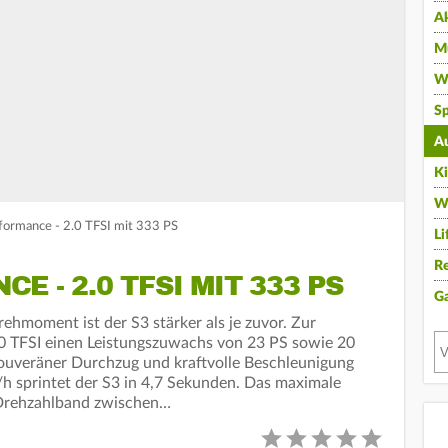
A
Mu
Wi
Sp
A
K
W
formance - 2.0 TFSI mit 333 PS
Li
Re
 - 2.0 TFSI MIT 333 PS
G
hmoment ist der S3 stärker als je zuvor. Zur
 TFSI einen Leistungszuwachs von 23 PS sowie 20
veräner Durchzug und kraftvolle Beschleunigung
/h sprintet der S3 in 4,7 Sekunden. Das maximale
 Drehzahlband zwischen…