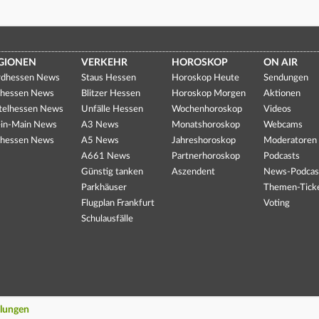
GIONEN
VERKEHR
HOROSKOP
ON AIR
dhessen News
Staus Hessen
Horoskop Heute
Sendungen
hessen News
Blitzer Hessen
Horoskop Morgen
Aktionen
telhessen News
Unfälle Hessen
Wochenhoroskop
Videos
in-Main News
A3 News
Monatshoroskop
Webcams
hessen News
A5 News
Jahreshoroskop
Moderatoren
A661 News
Partnerhoroskop
Podcasts
Günstig tanken
Aszendent
News-Podcas
Parkhäuser
Themen-Tick
Flugplan Frankfurt
Voting
Schulausfälle
llungen