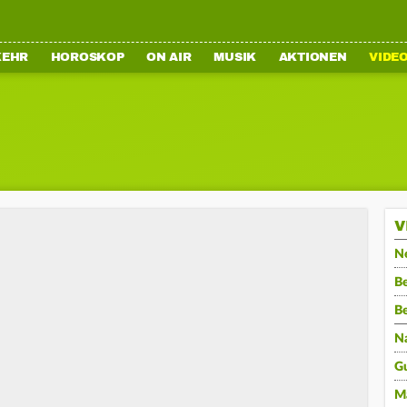
KEHR
HOROSKOP
ON AIR
MUSIK
AKTIONEN
VIDE
V
N
Be
B
N
G
M