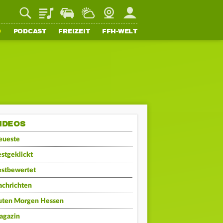
Playlist
Staupilot
Wetter
Webcam
Mein FFH
O
PODCAST
FREIZEIT
FFH-WELT
IDEOS
eueste
stgeklickt
estbewertet
achrichten
uten Morgen Hessen
agazin