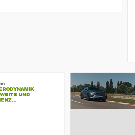
ron
AERODYNAMIK
HWEITE UND
ZIENZ…