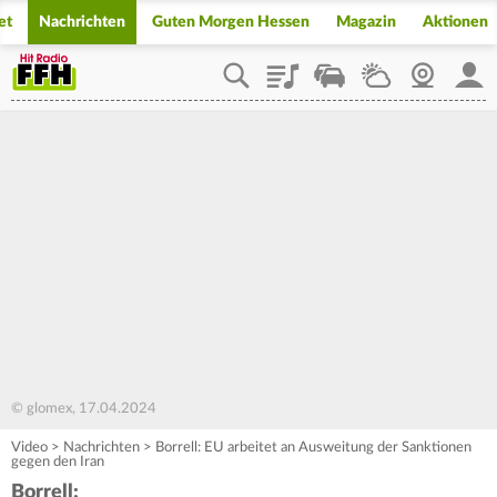
et
Nachrichten
Guten Morgen Hessen
Magazin
Aktionen
Playlist
Staupilot
Wetter
Webcam
Mein
© glomex, 17.04.2024
Video
>
Nachrichten
>
Borrell: EU arbeitet an Ausweitung der Sanktionen
gegen den Iran
Borrell: