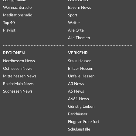
Lounge Radio
Fulda News
Weihnachtsradio
Bayern News
Meditationsradio
Sport
Top 40
Wetter
Playlist
Alle Orte
Alle Themen
REGIONEN
VERKEHR
Nordhessen News
Staus Hessen
Osthessen News
Blitzer Hessen
Mittelhessen News
Unfälle Hessen
Rhein-Main News
A3 News
Südhessen News
A5 News
A661 News
Günstig tanken
Parkhäuser
Flugplan Frankfurt
Schulausfälle