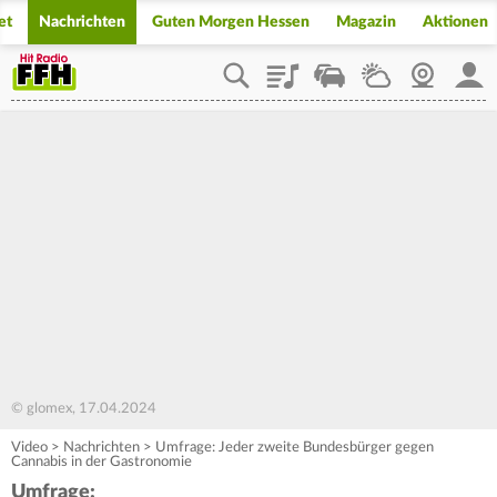
et
Nachrichten
Guten Morgen Hessen
Magazin
Aktionen
Playlist
Staupilot
Wetter
Webcam
Mein
© glomex, 17.04.2024
Video
>
Nachrichten
>
Umfrage: Jeder zweite Bundesbürger gegen
Cannabis in der Gastronomie
Umfrage: