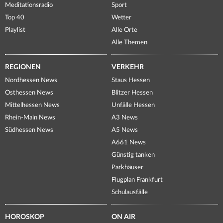
Meditationsradio
Sport
Top 40
Wetter
Playlist
Alle Orte
Alle Themen
REGIONEN
VERKEHR
Nordhessen News
Staus Hessen
Osthessen News
Blitzer Hessen
Mittelhessen News
Unfälle Hessen
Rhein-Main News
A3 News
Südhessen News
A5 News
A661 News
Günstig tanken
Parkhäuser
Flugplan Frankfurt
Schulausfälle
HOROSKOP
ON AIR