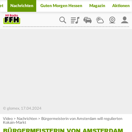
et
Nachrichten
Guten Morgen Hessen
Magazin
Aktionen
Playlist
Staupilot
Wetter
Webcam
Mein
© glomex, 17.04.2024
Video
>
Nachrichten
>
Bürgermeisterin von Amsterdam will regulierten
Kokain-Markt
BÜRGERMEISTERIN VON AMSTERDAM