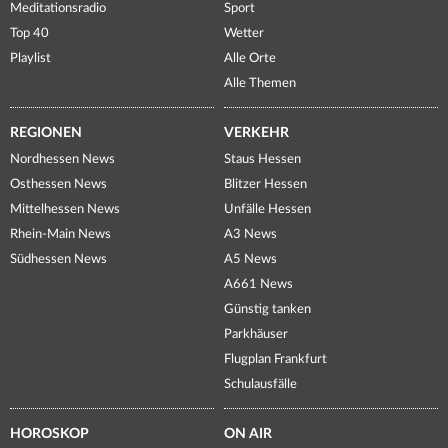
Meditationsradio
Sport
Top 40
Wetter
Playlist
Alle Orte
Alle Themen
REGIONEN
VERKEHR
Nordhessen News
Staus Hessen
Osthessen News
Blitzer Hessen
Mittelhessen News
Unfälle Hessen
Rhein-Main News
A3 News
Südhessen News
A5 News
A661 News
Günstig tanken
Parkhäuser
Flugplan Frankfurt
Schulausfälle
HOROSKOP
ON AIR