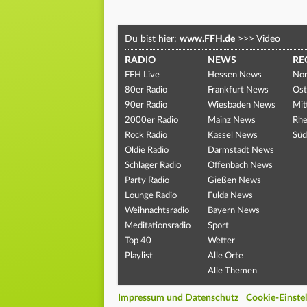
Du bist hier:
www.FFH.de
>>>
Video
RADIO
NEWS
RE
FFH Live
Hessen News
Nor
80er Radio
Frankfurt News
Ost
90er Radio
Wiesbaden News
Mit
2000er Radio
Mainz News
Rhe
Rock Radio
Kassel News
Süd
Oldie Radio
Darmstadt News
Schlager Radio
Offenbach News
Party Radio
Gießen News
Lounge Radio
Fulda News
Weihnachtsradio
Bayern News
Meditationsradio
Sport
Top 40
Wetter
Playlist
Alle Orte
Alle Themen
Impressum und Datenschutz
Cookie-Einste