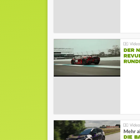
DER 
REVU
RUND
HOCK
Mehr al
DIE B