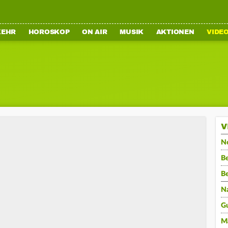
KEHR
HOROSKOP
ON AIR
MUSIK
AKTIONEN
VIDE
V
N
Be
B
N
G
M