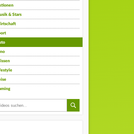
ktionen
sik & Stars
rtschaft
ort
uto
ino
issen
festyle
ise
aming