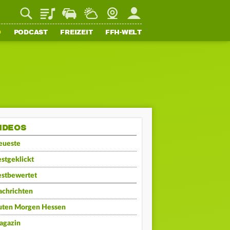
Playlist
Staupilot
Wetter
Webcam
Mein FFH
O
PODCAST
FREIZEIT
FFH-WELT
IDEOS
eueste
stgeklickt
estbewertet
achrichten
uten Morgen Hessen
agazin