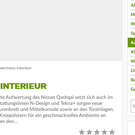
A
Mu
Wi
Sp
A
K
W
wertetes Interieur
Li
Re
INTERIEUR
G
zte Aufwertung des Nissan Qashqai setzt sich auch im
stattungslinien N-Design und Tekna+ sorgen neue
renbrett und Mittelkonsole sowie an den Türeinlagen,
Kniepolstern für ein geschmackvolles Ambiente an
 um den…