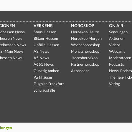
GIONEN
VERKEHR
HOROSKOP
ON AIR
dhessen News
Staus Hessen
Horoskop Heute
Sendungen
hessen News
Blitzer Hessen
Horoskop Morgen
Aktionen
telhessen News
Unfälle Hessen
Wochenhoroskop
Videos
in-Main News
A3 News
Monatshoroskop
Webcams
hessen News
A5 News
Jahreshoroskop
Moderatoren
A661 News
Partnerhoroskop
Podcasts
Günstig tanken
Aszendent
News-Podcas
Parkhäuser
Themen-Tick
Flugplan Frankfurt
Voting
Schulausfälle
llungen