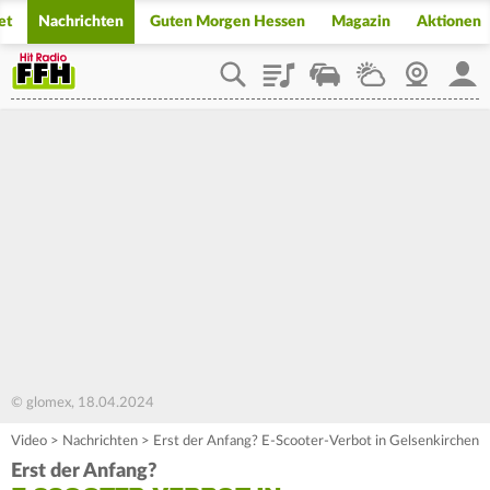
et
Nachrichten
Guten Morgen Hessen
Magazin
Aktionen
Playlist
Staupilot
Wetter
Webcam
Mein
© glomex, 18.04.2024
Video
>
Nachrichten
>
Erst der Anfang? E-Scooter-Verbot in Gelsenkirchen
Erst der Anfang?