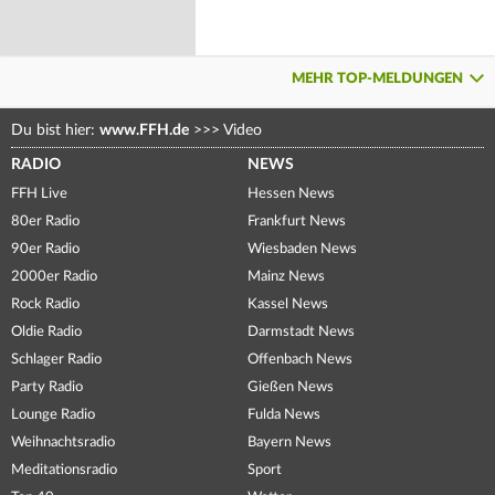
MEHR TOP-MELDUNGEN
Du bist hier:
www.FFH.de
>>>
Video
RADIO
NEWS
FFH Live
Hessen News
80er Radio
Frankfurt News
90er Radio
Wiesbaden News
2000er Radio
Mainz News
Rock Radio
Kassel News
Oldie Radio
Darmstadt News
Schlager Radio
Offenbach News
Party Radio
Gießen News
Lounge Radio
Fulda News
Weihnachtsradio
Bayern News
Meditationsradio
Sport