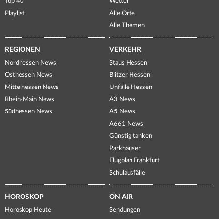
Top 40
Wetter
Playlist
Alle Orte
Alle Themen
REGIONEN
VERKEHR
Nordhessen News
Staus Hessen
Osthessen News
Blitzer Hessen
Mittelhessen News
Unfälle Hessen
Rhein-Main News
A3 News
Südhessen News
A5 News
A661 News
Günstig tanken
Parkhäuser
Flugplan Frankfurt
Schulausfälle
HOROSKOP
ON AIR
Horoskop Heute
Sendungen