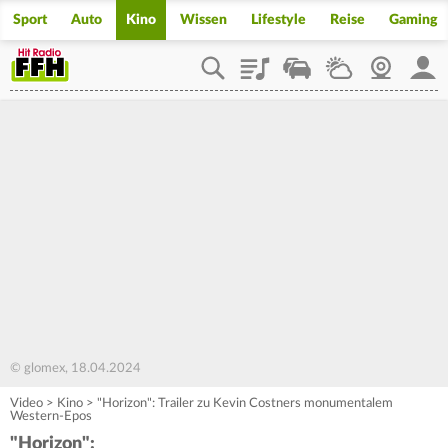
Sport
Auto
Kino
Wissen
Lifestyle
Reise
Gaming
Playlist
Staupilot
Wetter
Webcam
Mein
© glomex, 18.04.2024
Video
>
Kino
>
"Horizon": Trailer zu Kevin Costners monumentalem
Western-Epos
"Horizon":