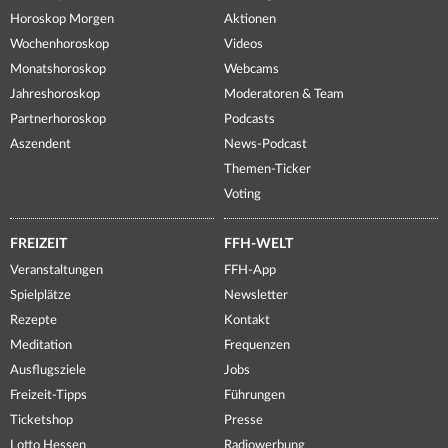
Horoskop Morgen
Aktionen
Wochenhoroskop
Videos
Monatshoroskop
Webcams
Jahreshoroskop
Moderatoren & Team
Partnerhoroskop
Podcasts
Aszendent
News-Podcast
Themen-Ticker
Voting
FREIZEIT
FFH-WELT
Veranstaltungen
FFH-App
Spielplätze
Newsletter
Rezepte
Kontakt
Meditation
Frequenzen
Ausflugsziele
Jobs
Freizeit-Tipps
Führungen
Ticketshop
Presse
Lotto Hessen
Radiowerbung