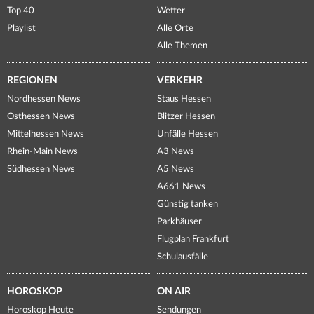
Top 40
Wetter
Playlist
Alle Orte
Alle Themen
REGIONEN
VERKEHR
Nordhessen News
Staus Hessen
Osthessen News
Blitzer Hessen
Mittelhessen News
Unfälle Hessen
Rhein-Main News
A3 News
Südhessen News
A5 News
A661 News
Günstig tanken
Parkhäuser
Flugplan Frankfurt
Schulausfälle
HOROSKOP
ON AIR
Horoskop Heute
Sendungen