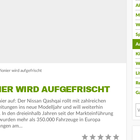
A
Mu
Wi
Sp
A
K
W
ionier wird aufgefrischt
Li
Re
IER WIRD AUFGEFRISCHT
G
ier auf: Der Nissan Qashqai rollt mit zahlreichen
tungen ins neue Modelljahr und will weiterhin
In den dreieinhalb Jahren seit der Markteinführung
 wurden mehr als 350.000 Fahrzeuge in Europa
rungen am…