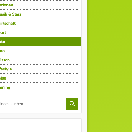
ktionen
sik & Stars
rtschaft
ort
uto
ino
issen
festyle
ise
aming