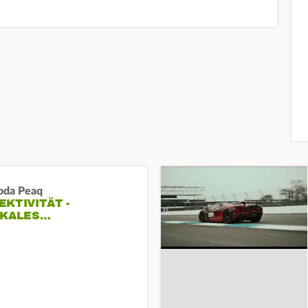
oda Peaq
KTIVITÄT -
IKALES…