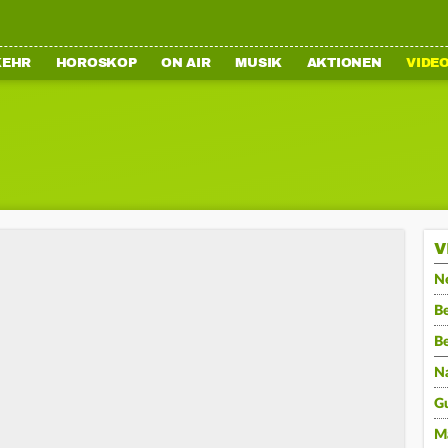
KEHR
HOROSKOP
ON AIR
MUSIK
AKTIONEN
VIDE
V
N
Be
B
N
G
M