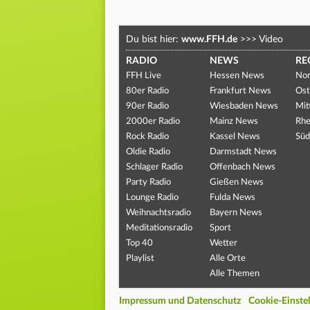
Du bist hier:
www.FFH.de
>>>
Video
RADIO
NEWS
RE
FFH Live
Hessen News
Nor
80er Radio
Frankfurt News
Ost
90er Radio
Wiesbaden News
Mit
2000er Radio
Mainz News
Rhe
Rock Radio
Kassel News
Süd
Oldie Radio
Darmstadt News
Schlager Radio
Offenbach News
Party Radio
Gießen News
Lounge Radio
Fulda News
Weihnachtsradio
Bayern News
Meditationsradio
Sport
Top 40
Wetter
Playlist
Alle Orte
Alle Themen
Impressum und Datenschutz
Cookie-Einste