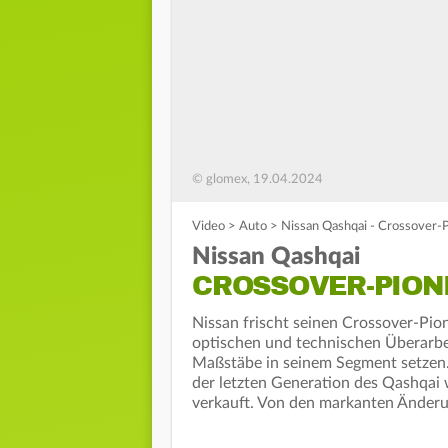
© glomex, 19.04.2024
Video
>
Auto
>
Nissan Qashqai - Crossover-P
Nissan Qashqai
CROSSOVER-PION
Nissan frischt seinen Crossover-Pion
optischen und technischen Überarbei
Maßstäbe in seinem Segment setzen. 
der letzten Generation des Qashqai
verkauft. Von den markanten Ände