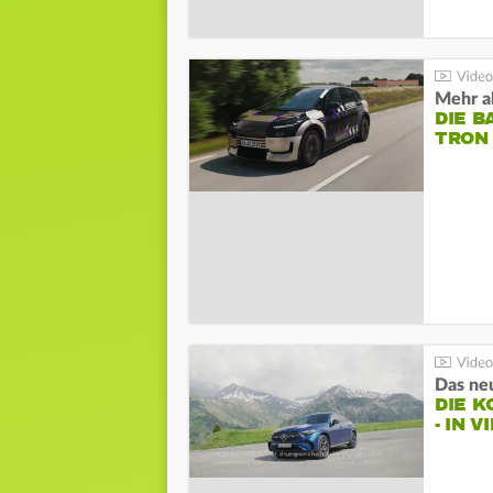
Mehr al
DIE B
TRON
DIE 
- IN 