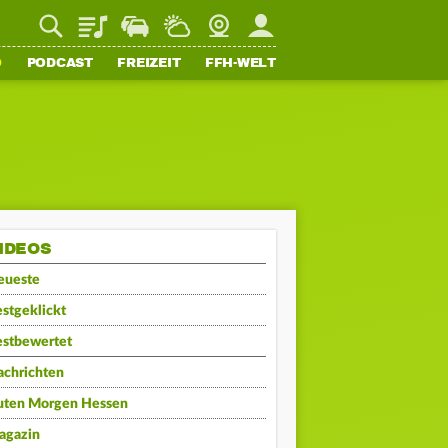
Playlist
Staupilot
Wetter
Webcam
Mein FFH
O
PODCAST
FREIZEIT
FFH-WELT
IDEOS
eueste
stgeklickt
estbewertet
achrichten
uten Morgen Hessen
agazin