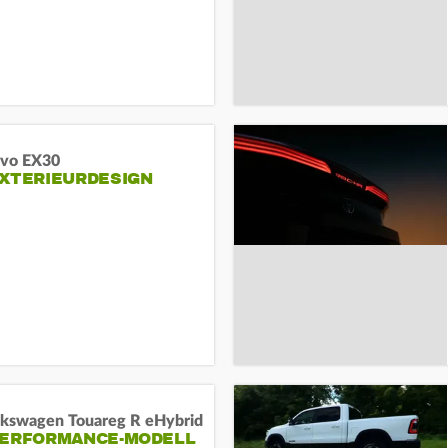
lvo EX30
EXTERIEURDESIGN
lkswagen Touareg R eHybrid
PERFORMANCE-MODELL