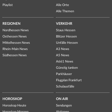
Playlist
Alle Orte
Alle Themen
REGIONEN
VERKEHR
Nordhessen News
Staus Hessen
Osthessen News
Blitzer Hessen
Mittelhessen News
Unfälle Hessen
Rhein-Main News
A3 News
Südhessen News
A5 News
A661 News
Günstig tanken
Parkhäuser
Flugplan Frankfurt
Schulausfälle
HOROSKOP
ON AIR
Horoskop Heute
Sendungen
Horoskop Morgen
Aktionen