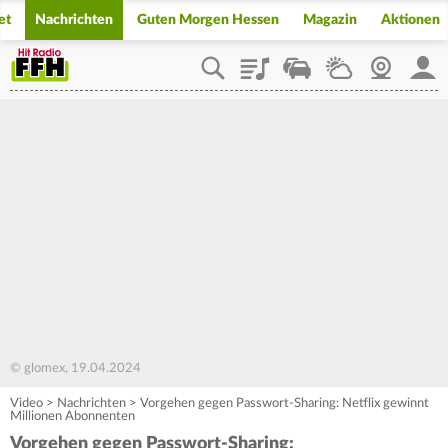
et
Nachrichten
Guten Morgen Hessen
Magazin
Aktionen
Playlist
Staupilot
Wetter
Webcam
Mein
© glomex, 19.04.2024
Video
>
Nachrichten
>
Vorgehen gegen Passwort-Sharing: Netflix gewinnt
Millionen Abonnenten
Vorgehen gegen Passwort-Sharing: