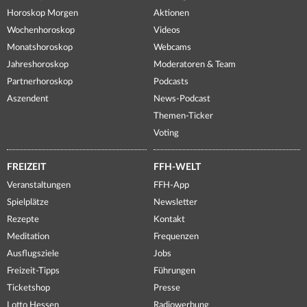
Horoskop Morgen
Aktionen
Wochenhoroskop
Videos
Monatshoroskop
Webcams
Jahreshoroskop
Moderatoren & Team
Partnerhoroskop
Podcasts
Aszendent
News-Podcast
Themen-Ticker
Voting
FREIZEIT
FFH-WELT
Veranstaltungen
FFH-App
Spielplätze
Newsletter
Rezepte
Kontakt
Meditation
Frequenzen
Ausflugsziele
Jobs
Freizeit-Tipps
Führungen
Ticketshop
Presse
Lotto Hessen
Radiowerbung