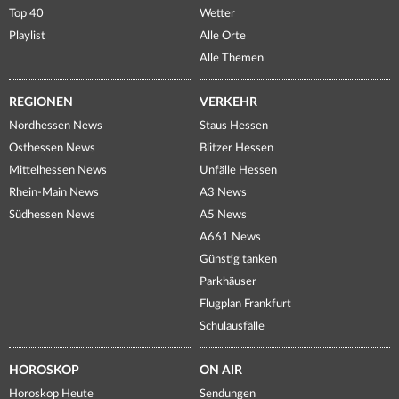
Top 40
Wetter
Playlist
Alle Orte
Alle Themen
REGIONEN
VERKEHR
Nordhessen News
Staus Hessen
Osthessen News
Blitzer Hessen
Mittelhessen News
Unfälle Hessen
Rhein-Main News
A3 News
Südhessen News
A5 News
A661 News
Günstig tanken
Parkhäuser
Flugplan Frankfurt
Schulausfälle
HOROSKOP
ON AIR
Horoskop Heute
Sendungen