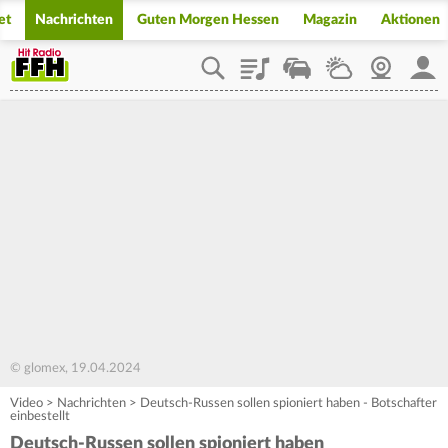
et
Nachrichten
Guten Morgen Hessen
Magazin
Aktionen
Playlist
Staupilot
Wetter
Webcam
Mein
© glomex, 19.04.2024
Video
>
Nachrichten
>
Deutsch-Russen sollen spioniert haben - Botschafter
einbestellt
Deutsch-Russen sollen spioniert haben