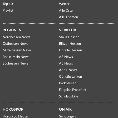
Top 40
Wetter
Playlist
Alle Orte
Alle Themen
REGIONEN
VERKEHR
Nordhessen News
Staus Hessen
Osthessen News
Blitzer Hessen
Mittelhessen News
Unfälle Hessen
Rhein-Main News
A3 News
Südhessen News
A5 News
A661 News
Günstig tanken
Parkhäuser
Flugplan Frankfurt
Schulausfälle
HOROSKOP
ON AIR
Horoskop Heute
Sendungen