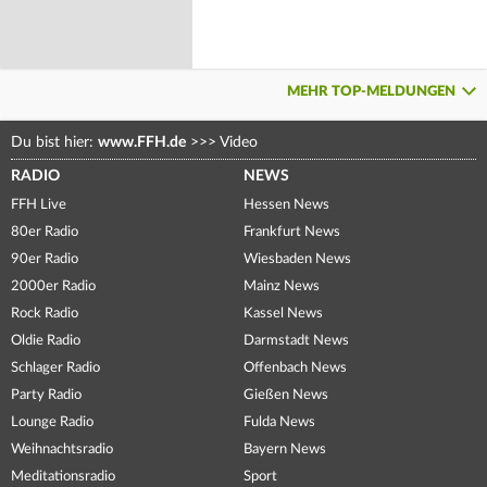
MEHR TOP-MELDUNGEN
Du bist hier:
www.FFH.de
>>>
Video
RADIO
NEWS
FFH Live
Hessen News
80er Radio
Frankfurt News
90er Radio
Wiesbaden News
2000er Radio
Mainz News
Rock Radio
Kassel News
Oldie Radio
Darmstadt News
Schlager Radio
Offenbach News
Party Radio
Gießen News
Lounge Radio
Fulda News
Weihnachtsradio
Bayern News
Meditationsradio
Sport