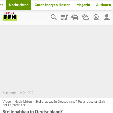
et
Nachrichten
Guten Morgen Hessen
Magazin
Aktionen
Playlist
Staupilot
Wetter
Webcam
Mein
© glomex, 19.04.2024
Video
>
Nachrichten
>
Stellenabbau in Deutschland? Tesla reduziert Zahl
der Leiharbeiter
Stellenabbau in Deutschland?