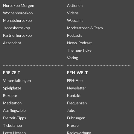
Horoskop Morgen
Aktionen
Wochenhoroskop
Videos
Monatshoroskop
Webcams
Jahreshoroskop
Moderatoren & Team
Partnerhoroskop
Podcasts
Aszendent
News-Podcast
Themen-Ticker
Voting
FREIZEIT
FFH-WELT
Veranstaltungen
FFH-App
Spielplätze
Newsletter
Rezepte
Kontakt
Meditation
Frequenzen
Ausflugsziele
Jobs
Freizeit-Tipps
Führungen
Ticketshop
Presse
Lotto Hessen
Radiowerbung