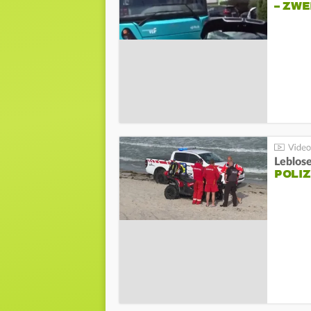
– ZW
Leblos
POLIZ