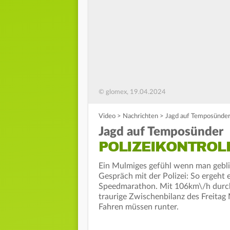
© glomex, 19.04.2024
Video
>
Nachrichten
>
Jagd auf Temposünder
Jagd auf Temposünder
POLIZEIKONTROL
Ein Mulmiges gefühl wenn man gebli
Gespräch mit der Polizei: So ergeh
Speedmarathon. Mit 106km\/h durch d
traurige Zwischenbilanz des Freitag
Fahren müssen runter.