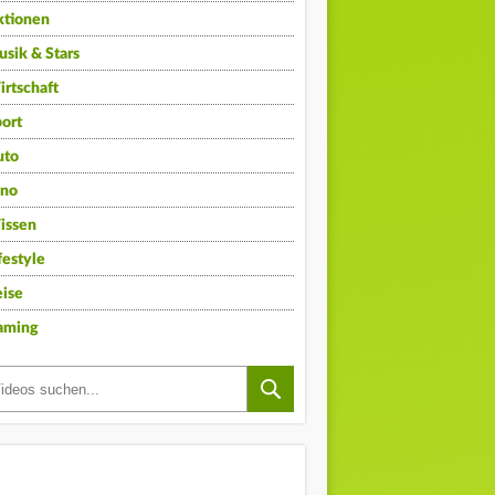
ktionen
sik & Stars
rtschaft
ort
uto
ino
issen
festyle
ise
aming