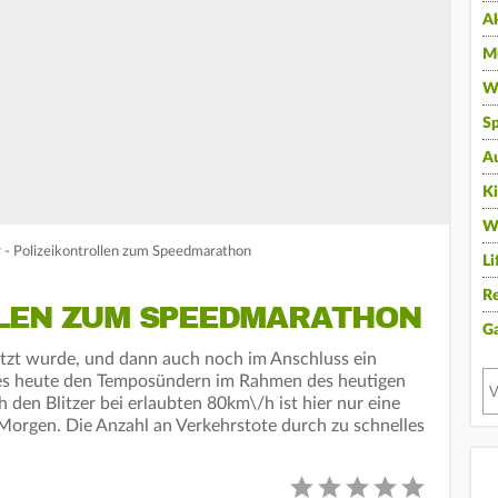
A
Mu
Wi
Sp
A
K
W
 - Polizeikontrollen zum Speedmarathon
Li
Re
LEN ZUM SPEEDMARATHON
G
tzt wurde, und dann auch noch im Anschluss ein
t es heute den Temposündern im Rahmen des heutigen
en Blitzer bei erlaubten 80km\/h ist hier nur eine
 Morgen. Die Anzahl an Verkehrstote durch zu schnelles