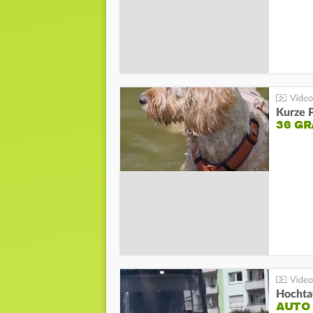
Kurze P
36 G
Hochta
AUTO