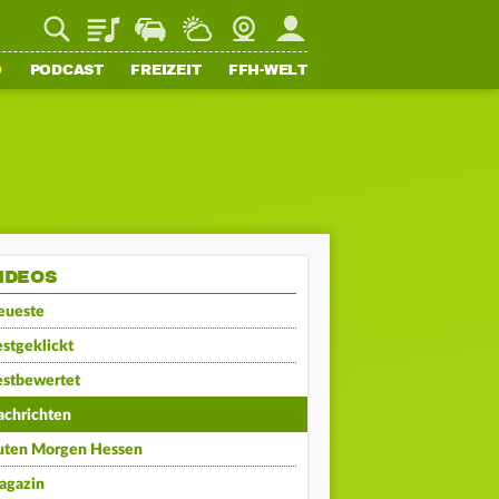
Playlist
Staupilot
Wetter
Webcam
Mein FFH
O
PODCAST
FREIZEIT
FFH-WELT
IDEOS
eueste
stgeklickt
estbewertet
achrichten
uten Morgen Hessen
agazin