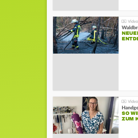
Waldbr
NEUE
ENTD
Handge
SO WI
ZUM 