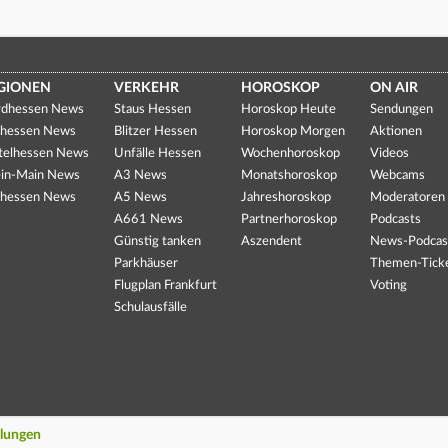
GIONEN
VERKEHR
HOROSKOP
ON AIR
dhessen News
Staus Hessen
Horoskop Heute
Sendungen
hessen News
Blitzer Hessen
Horoskop Morgen
Aktionen
telhessen News
Unfälle Hessen
Wochenhoroskop
Videos
in-Main News
A3 News
Monatshoroskop
Webcams
hessen News
A5 News
Jahreshoroskop
Moderatoren
A661 News
Partnerhoroskop
Podcasts
Günstig tanken
Aszendent
News-Podcas
Parkhäuser
Themen-Tick
Flugplan Frankfurt
Voting
Schulausfälle
llungen