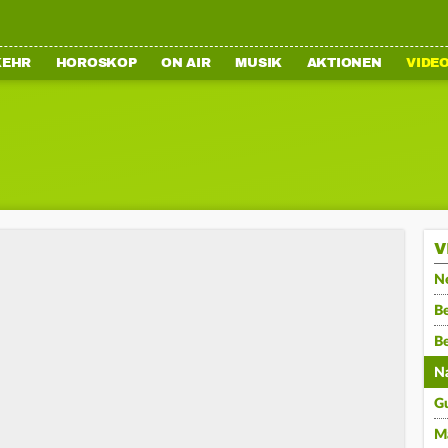
KEHR
HOROSKOP
ON AIR
MUSIK
AKTIONEN
VIDE
V
N
Be
B
N
G
M