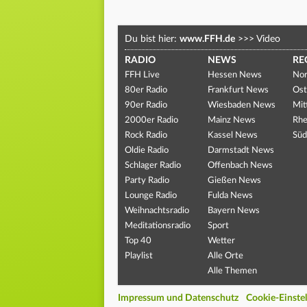
Du bist hier:
www.FFH.de
>>>
Video
RADIO
NEWS
RE
FFH Live
Hessen News
Nor
80er Radio
Frankfurt News
Ost
90er Radio
Wiesbaden News
Mit
2000er Radio
Mainz News
Rhe
Rock Radio
Kassel News
Süd
Oldie Radio
Darmstadt News
Schlager Radio
Offenbach News
Party Radio
Gießen News
Lounge Radio
Fulda News
Weihnachtsradio
Bayern News
Meditationsradio
Sport
Top 40
Wetter
Playlist
Alle Orte
Alle Themen
Impressum und Datenschutz
Cookie-Einste