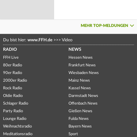
MEHR TOP-MELDUNGEN
Du bist hier:
www.FFH.de
>>>
Video
RADIO
NEWS
FFH Live
Hessen News
80er Radio
Frankfurt News
90er Radio
Wiesbaden News
2000er Radio
Mainz News
Rock Radio
Kassel News
Oldie Radio
Darmstadt News
Schlager Radio
Offenbach News
Party Radio
Gießen News
Lounge Radio
Fulda News
Weihnachtsradio
Bayern News
Meditationsradio
Sport