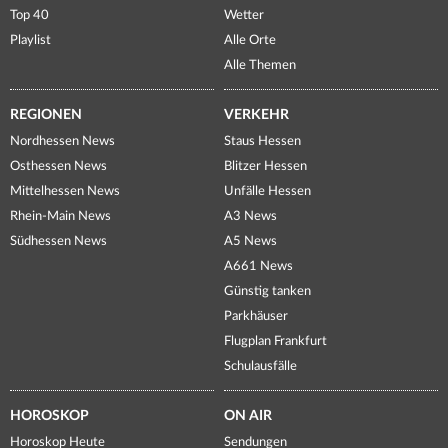
Top 40
Wetter
Playlist
Alle Orte
Alle Themen
REGIONEN
VERKEHR
Nordhessen News
Staus Hessen
Osthessen News
Blitzer Hessen
Mittelhessen News
Unfälle Hessen
Rhein-Main News
A3 News
Südhessen News
A5 News
A661 News
Günstig tanken
Parkhäuser
Flugplan Frankfurt
Schulausfälle
HOROSKOP
ON AIR
Horoskop Heute
Sendungen