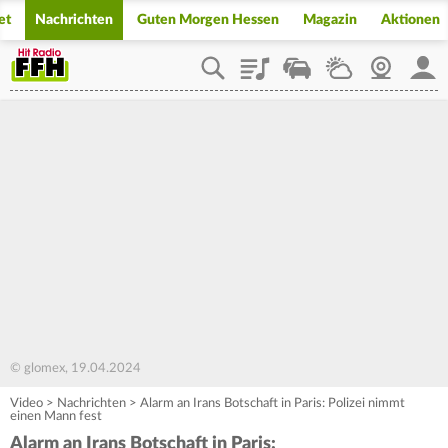
et
Nachrichten
Guten Morgen Hessen
Magazin
Aktionen
Playlist
Staupilot
Wetter
Webcam
Mein
© glomex, 19.04.2024
Video
>
Nachrichten
>
Alarm an Irans Botschaft in Paris: Polizei nimmt
einen Mann fest
Alarm an Irans Botschaft in Paris: