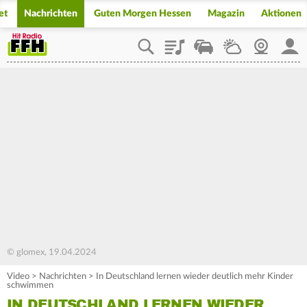
et
Nachrichten
Guten Morgen Hessen
Magazin
Aktionen
Playlist
Staupilot
Wetter
Webcam
Mein
© glomex, 19.04.2024
Video
>
Nachrichten
>
In Deutschland lernen wieder deutlich mehr Kinder
schwimmen
IN DEUTSCHLAND LERNEN WIEDER