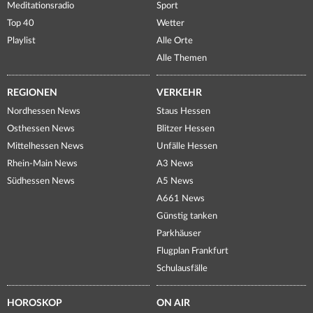
Meditationsradio
Sport
Top 40
Wetter
Playlist
Alle Orte
Alle Themen
REGIONEN
VERKEHR
Nordhessen News
Staus Hessen
Osthessen News
Blitzer Hessen
Mittelhessen News
Unfälle Hessen
Rhein-Main News
A3 News
Südhessen News
A5 News
A661 News
Günstig tanken
Parkhäuser
Flugplan Frankfurt
Schulausfälle
HOROSKOP
ON AIR