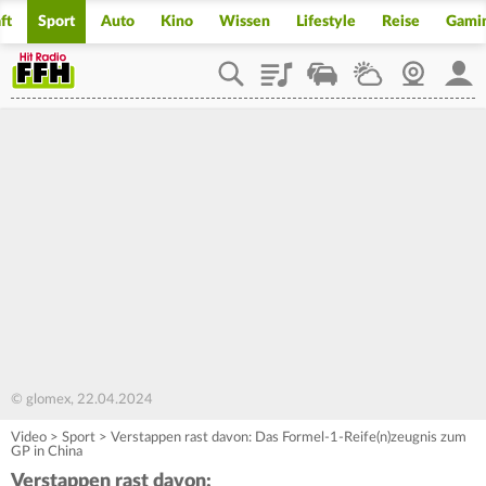
ft
Sport
Auto
Kino
Wissen
Lifestyle
Reise
Gami
Playlist
Staupilot
Wetter
Webcam
Mein
© glomex, 22.04.2024
Video
>
Sport
>
Verstappen rast davon: Das Formel-1-Reife(n)zeugnis zum
GP in China
Verstappen rast davon: