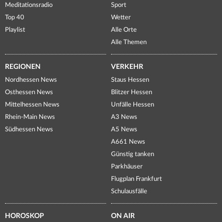
Meditationsradio
Sport
Top 40
Wetter
Playlist
Alle Orte
Alle Themen
REGIONEN
VERKEHR
Nordhessen News
Staus Hessen
Osthessen News
Blitzer Hessen
Mittelhessen News
Unfälle Hessen
Rhein-Main News
A3 News
Südhessen News
A5 News
A661 News
Günstig tanken
Parkhäuser
Flugplan Frankfurt
Schulausfälle
HOROSKOP
ON AIR