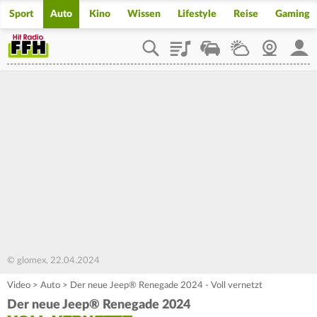
Sport
Auto
Kino
Wissen
Lifestyle
Reise
Gaming
Playlist
Staupilot
Wetter
Webcam
Mein
© glomex, 22.04.2024
Video
>
Auto
>
Der neue Jeep® Renegade 2024 - Voll vernetzt
Der neue Jeep® Renegade 2024