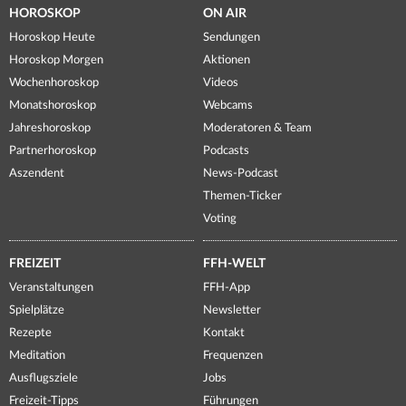
HOROSKOP
ON AIR
Horoskop Heute
Sendungen
Horoskop Morgen
Aktionen
Wochenhoroskop
Videos
Monatshoroskop
Webcams
Jahreshoroskop
Moderatoren & Team
Partnerhoroskop
Podcasts
Aszendent
News-Podcast
Themen-Ticker
Voting
FREIZEIT
FFH-WELT
Veranstaltungen
FFH-App
Spielplätze
Newsletter
Rezepte
Kontakt
Meditation
Frequenzen
Ausflugsziele
Jobs
Freizeit-Tipps
Führungen