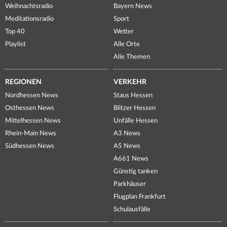
Weihnachtsradio
Bayern News
Meditationsradio
Sport
Top 40
Wetter
Playlist
Alle Orte
Alle Themen
REGIONEN
VERKEHR
Nordhessen News
Staus Hessen
Osthessen News
Blitzer Hessen
Mittelhessen News
Unfälle Hessen
Rhein-Main News
A3 News
Südhessen News
A5 News
A661 News
Günstig tanken
Parkhäuser
Flugplan Frankfurt
Schulausfälle