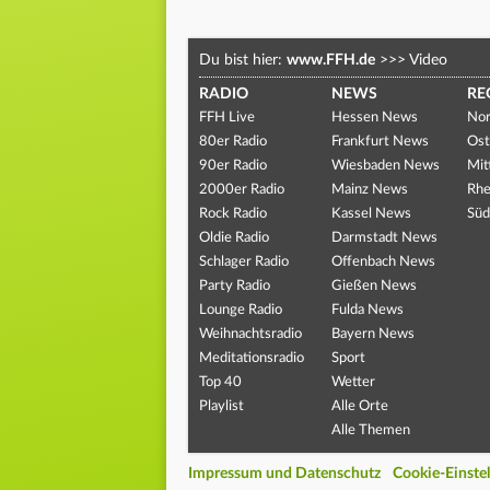
Du bist hier:
www.FFH.de
>>>
Video
RADIO
NEWS
RE
FFH Live
Hessen News
Nor
80er Radio
Frankfurt News
Ost
90er Radio
Wiesbaden News
Mit
2000er Radio
Mainz News
Rhe
Rock Radio
Kassel News
Süd
Oldie Radio
Darmstadt News
Schlager Radio
Offenbach News
Party Radio
Gießen News
Lounge Radio
Fulda News
Weihnachtsradio
Bayern News
Meditationsradio
Sport
Top 40
Wetter
Playlist
Alle Orte
Alle Themen
Impressum und Datenschutz
Cookie-Einste