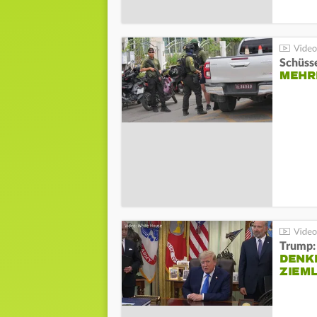
Schüsse
MEHRE
Trump:
DENKE
ZIEML