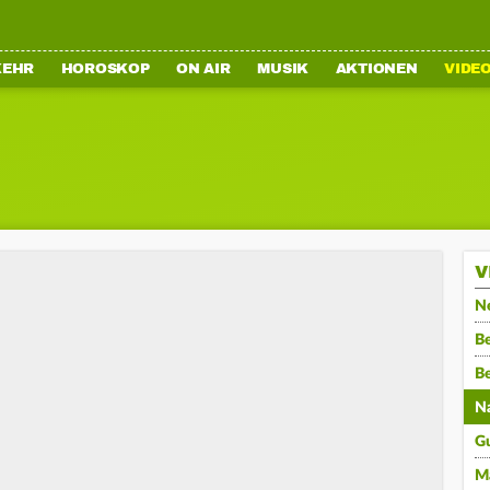
KEHR
HOROSKOP
ON AIR
MUSIK
AKTIONEN
VIDE
V
N
Be
B
N
G
M