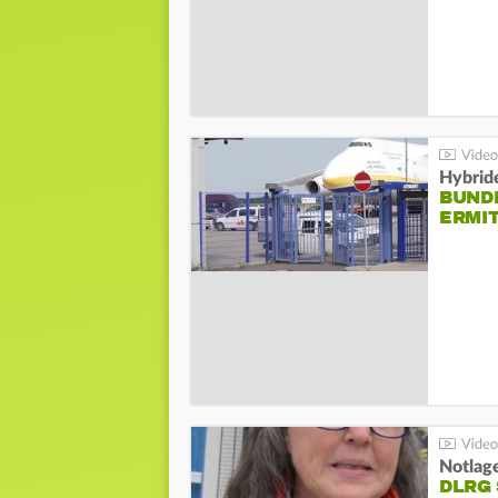
Hybrid
BUND
ERMI
Notlag
DLRG 