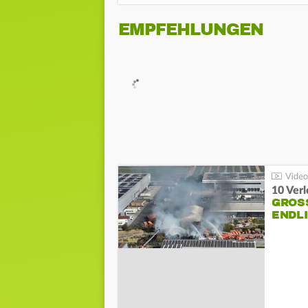
EMPFEHLUNGEN
10 Ver
GROSS
NDLI