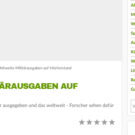
A
Mu
Wi
Sp
A
K
W
Weltweite Militärausgaben auf Höchststand
Li
Re
TÄRAUSGABEN AUF
G
r ausgegeben und das weltweit - Forscher sehen dafür