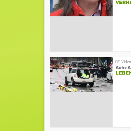
VERH
LEBE