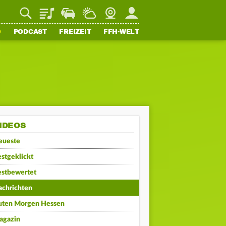
Playlist
Staupilot
Wetter
Webcam
Mein FFH
O
PODCAST
FREIZEIT
FFH-WELT
IDEOS
eueste
stgeklickt
estbewertet
achrichten
uten Morgen Hessen
agazin