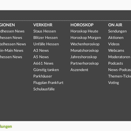
GIONEN
VERKEHR
HOROSKOP
ON AIR
dhessen News
Staus Hessen
Horoskop Heute
Sendungen
hessen News
Blitzer Hessen
Horoskop Morgen
Aktionen
telhessen News
Unfälle Hessen
Wochenhoroskop
Videos
in-Main News
A3 News
Monatshoroskop
Webcams
hessen News
A5 News
Jahreshoroskop
Moderatoren
A661 News
Partnerhoroskop
Podcasts
Günstig tanken
Aszendent
News-Podcas
Parkhäuser
Themen-Tick
Flugplan Frankfurt
Voting
Schulausfälle
llungen