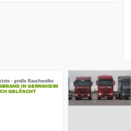
letzte - große Rauchwolke
BRAND IN GERNSHEIM E
CH GELÖSCHT