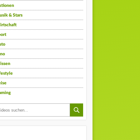
ktionen
sik & Stars
rtschaft
ort
uto
ino
issen
festyle
ise
aming