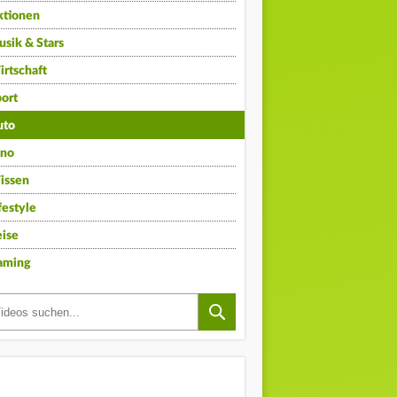
ktionen
sik & Stars
rtschaft
ort
uto
ino
issen
festyle
ise
aming