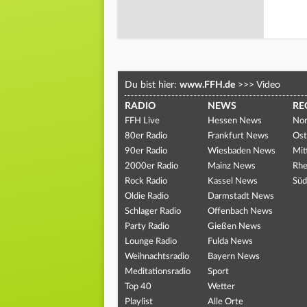
Du bist hier:
www.FFH.de
>>>
Video
RADIO
NEWS
RE
FFH Live
Hessen News
Nor
80er Radio
Frankfurt News
Ost
90er Radio
Wiesbaden News
Mit
2000er Radio
Mainz News
Rhe
Rock Radio
Kassel News
Süd
Oldie Radio
Darmstadt News
Schlager Radio
Offenbach News
Party Radio
Gießen News
Lounge Radio
Fulda News
Weihnachtsradio
Bayern News
Meditationsradio
Sport
Top 40
Wetter
Playlist
Alle Orte