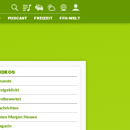
Playlist
Staupilot
Wetter
Webcam
Mein FFH
O
PODCAST
FREIZEIT
FFH-WELT
IDEOS
eueste
stgeklickt
estbewertet
achrichten
uten Morgen Hessen
agazin