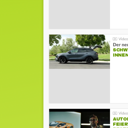
Der ne
SCHW
INNE
AUTO
FEIER