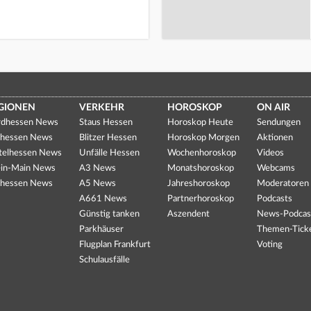
GIONEN
VERKEHR
HOROSKOP
ON AIR
dhessen News
Staus Hessen
Horoskop Heute
Sendungen
hessen News
Blitzer Hessen
Horoskop Morgen
Aktionen
telhessen News
Unfälle Hessen
Wochenhoroskop
Videos
in-Main News
A3 News
Monatshoroskop
Webcams
hessen News
A5 News
Jahreshoroskop
Moderatoren
A661 News
Partnerhoroskop
Podcasts
Günstig tanken
Aszendent
News-Podcas
Parkhäuser
Themen-Tick
Flugplan Frankfurt
Voting
Schulausfälle