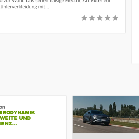
r Wahl. Das serienmäßige Electric Art Exterieur
ühlerverkleidung mit…
ron
AERODYNAMIK
HWEITE UND
ZIENZ…