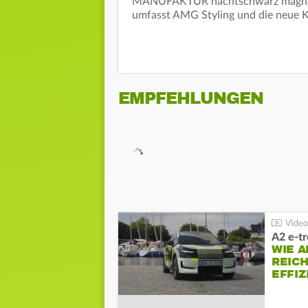
MANUFAKTUR nachtschwarz magno zu
umfasst AMG Styling und die neue K
EMPFEHLUNGEN
A2 e-t
WIE 
REIC
EFFI