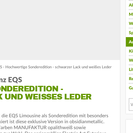
A
Mu
Wi
Sp
A
K
W
- Hochwertige Sonderedition - schwarzer Lack und weißes Leder
Li
nz EQS
Re
NDEREDITION -
G
UND WEISSES LEDER N
die EQS Limousine als Sonderedition mit besonders
rt ist diese exklusive Version in obsidianmetallic.
eurfarben MANUFAKTUR opalithweiß sowie