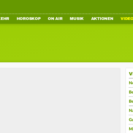
KEHR
HOROSKOP
ON AIR
MUSIK
AKTIONEN
VIDE
V
N
Be
B
N
G
M