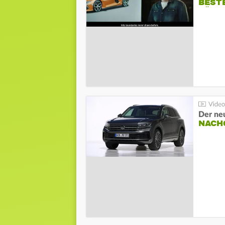
BESTE
FÜR 
Der ne
NACH