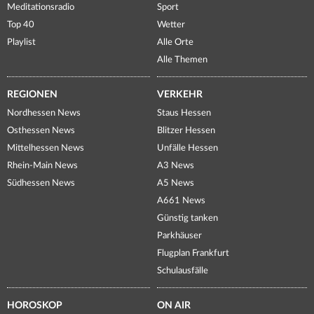
Meditationsradio
Sport
Top 40
Wetter
Playlist
Alle Orte
Alle Themen
REGIONEN
VERKEHR
Nordhessen News
Staus Hessen
Osthessen News
Blitzer Hessen
Mittelhessen News
Unfälle Hessen
Rhein-Main News
A3 News
Südhessen News
A5 News
A661 News
Günstig tanken
Parkhäuser
Flugplan Frankfurt
Schulausfälle
HOROSKOP
ON AIR