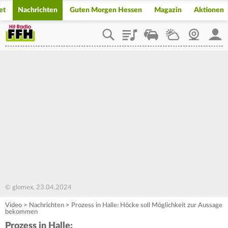
et
Nachrichten
Guten Morgen Hessen
Magazin
Aktionen
Playlist
Staupilot
Wetter
Webcam
Mein
© glomex, 23.04.2024
Video
>
Nachrichten
>
Prozess in Halle: Höcke soll Möglichkeit zur Aussage
bekommen
Prozess in Halle: