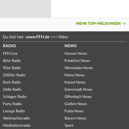
MEHR TOP-MELDUNGEN
Du bist hier:
www.FFH.de
>>>
Video
RADIO
NEWS
FFH Live
Hessen News
80er Radio
Frankfurt News
90er Radio
Wiesbaden News
2000er Radio
Mainz News
Rock Radio
Kassel News
Oldie Radio
Darmstadt News
Schlager Radio
Offenbach News
Party Radio
Gießen News
Lounge Radio
Fulda News
Weihnachtsradio
Bayern News
Meditationsradio
Sport