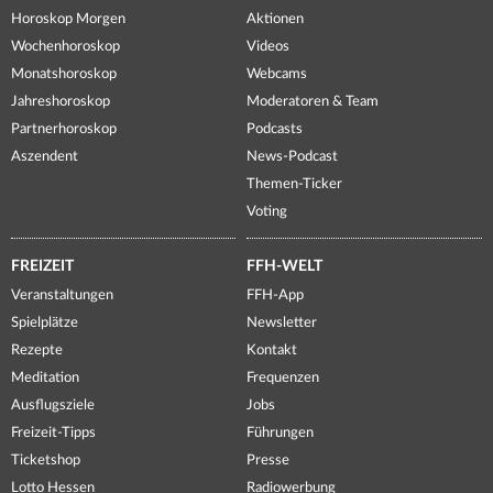
Horoskop Morgen
Aktionen
Wochenhoroskop
Videos
Monatshoroskop
Webcams
Jahreshoroskop
Moderatoren & Team
Partnerhoroskop
Podcasts
Aszendent
News-Podcast
Themen-Ticker
Voting
FREIZEIT
FFH-WELT
Veranstaltungen
FFH-App
Spielplätze
Newsletter
Rezepte
Kontakt
Meditation
Frequenzen
Ausflugsziele
Jobs
Freizeit-Tipps
Führungen
Ticketshop
Presse
Lotto Hessen
Radiowerbung