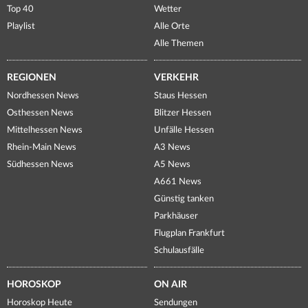
Top 40
Wetter
Playlist
Alle Orte
Alle Themen
REGIONEN
VERKEHR
Nordhessen News
Staus Hessen
Osthessen News
Blitzer Hessen
Mittelhessen News
Unfälle Hessen
Rhein-Main News
A3 News
Südhessen News
A5 News
A661 News
Günstig tanken
Parkhäuser
Flugplan Frankfurt
Schulausfälle
HOROSKOP
ON AIR
Horoskop Heute
Sendungen