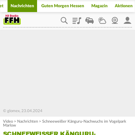
et
Nachrichten
Guten Morgen Hessen
Magazin
Aktionen
Playlist
Staupilot
Wetter
Webcam
Mein
© glomex, 23.04.2024
Video
>
Nachrichten
>
Schneeweißer Känguru-Nachwuchs im Vogelpark
Marlow
SCHNEEWEISSER KÄNGURU-N