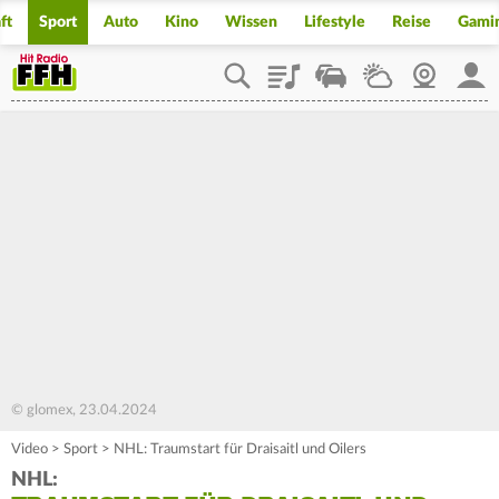
ft
Sport
Auto
Kino
Wissen
Lifestyle
Reise
Gami
Playlist
Staupilot
Wetter
Webcam
Mein
© glomex, 23.04.2024
Video
>
Sport
>
NHL: Traumstart für Draisaitl und Oilers
NHL: