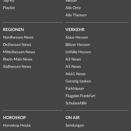
Top 40
Wetter
Playlist
Alle Orte
Alle Themen
REGIONEN
VERKEHR
Nordhessen News
Staus Hessen
Osthessen News
Blitzer Hessen
Mittelhessen News
Unfälle Hessen
Rhein-Main News
A3 News
Südhessen News
A5 News
A661 News
Günstig tanken
Parkhäuser
Flugplan Frankfurt
Schulausfälle
HOROSKOP
ON AIR
Horoskop Heute
Sendungen