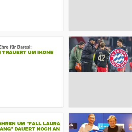
Ehre für Baresi:
N TRAUERT UM IKONE
AHREN UM "FALL LAURA
GANG" DAUERT NOCH AN