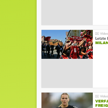
Letzte 
MILA
VERF
FREI