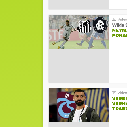
Wilde 
NEYM
POKA
VERE
VERH
TRAB