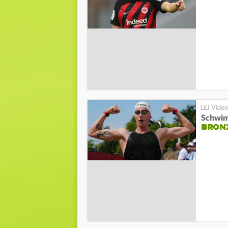
Schwim
BRON