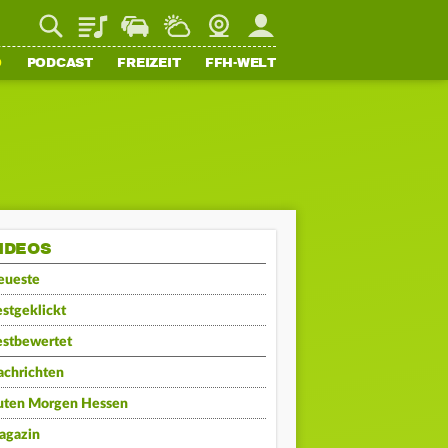
Playlist
Staupilot
Wetter
Webcam
Mein FFH
O
PODCAST
FREIZEIT
FFH-WELT
IDEOS
eueste
stgeklickt
estbewertet
achrichten
uten Morgen Hessen
agazin