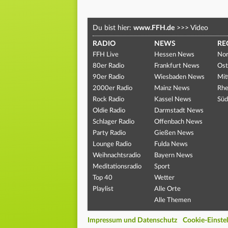
Du bist hier:
www.FFH.de
>>>
Video
RADIO
NEWS
RE
FFH Live
Hessen News
Nor
80er Radio
Frankfurt News
Ost
90er Radio
Wiesbaden News
Mit
2000er Radio
Mainz News
Rhe
Rock Radio
Kassel News
Süd
Oldie Radio
Darmstadt News
Schlager Radio
Offenbach News
Party Radio
Gießen News
Lounge Radio
Fulda News
Weihnachtsradio
Bayern News
Meditationsradio
Sport
Top 40
Wetter
Playlist
Alle Orte
Alle Themen
Impressum und Datenschutz
Cookie-Einste