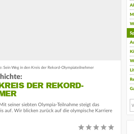
A
Mu
Wi
Sp
A
K
W
te: Sein Weg in den Kreis der Rekord-Olympiateilnehmer
Li
hichte:
Re
 KREIS DER REKORD-
G
MER
Mit seiner siebten Olympia-Teilnahme steigt das
eis auf. Wir blicken zurück auf die olympische Karriere