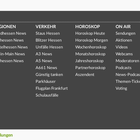
GIONEN
VERKEHR
HOROSKOP
ON AIR
dhessen News
Staus Hessen
Horoskop Heute
Sendungen
hessen News
Blitzer Hessen
Horoskop Morgen
Aktionen
telhessen News
Unfälle Hessen
Wochenhoroskop
Videos
in-Main News
A3 News
Monatshoroskop
Webcams
hessen News
A5 News
Jahreshoroskop
Moderatoren
A661 News
Partnerhoroskop
Podcasts
Günstig tanken
Aszendent
News-Podcas
Parkhäuser
Themen-Tick
Flugplan Frankfurt
Voting
Schulausfälle
llungen