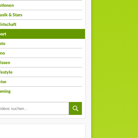
ktionen
sik & Stars
rtschaft
ort
uto
ino
issen
festyle
ise
aming