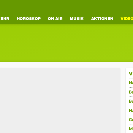
KEHR
HOROSKOP
ON AIR
MUSIK
AKTIONEN
VIDE
V
N
Be
B
N
G
M